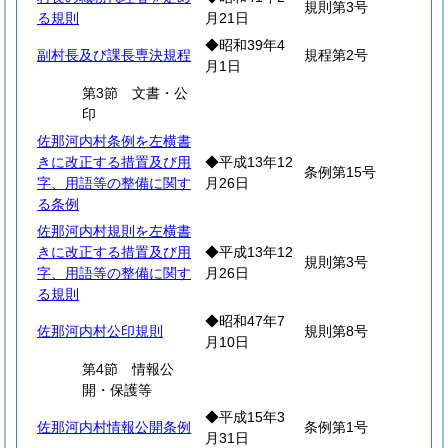
規則第3号
る規則
月21日
◆昭和39年4
副村長及び課長専決規程
規程第2号
月1日
第3節 文書・公
印
佐那河内村条例を左横書
きに改正する措置及び用
◆平成13年12
条例第15号
字、用語等の整備に関す
月26日
る条例
佐那河内村規則を左横書
きに改正する措置及び用
◆平成13年12
規則第3号
字、用語等の整備に関す
月26日
る規則
◆昭和47年7
佐那河内村公印規則
規則第8号
月10日
第4節 情報公
開・保護等
◆平成15年3
佐那河内村情報公開条例
条例第1号
月31日