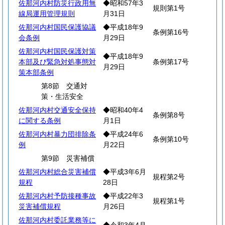
佐那河内村防災行政用無
◆昭和57年3
規則第1号
線局運用管理規則
月31日
佐那河内村国民保護協議
◆平成18年9
条例第16号
会条例
月29日
佐那河内村国民保護対策
◆平成18年9
本部及び緊急対処事態対
条例第17号
月29日
策本部条例
第8節 交通対
策・生活安全
佐那河内村交通安全保持
◆昭和40年4
条例第8号
に関する条例
月1日
佐那河内村暴力団排除条
◆平成24年6
条例第10号
例
月22日
第9節 災害補償
佐那河内村総合災害補償
◆平成3年6月
規程第2号
規程
28日
佐那河内村予防接種事故
◆平成22年3
規程第1号
災害補償規程
月26日
佐那河内村委託業務等に