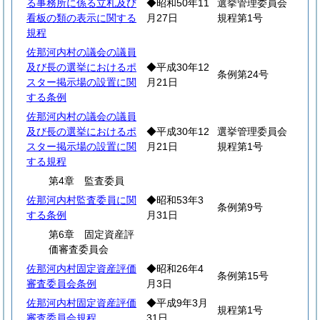
る事務所に係る立札及び
◆昭和50年11
選挙管理委員会
看板の類の表示に関する
月27日
規程第1号
規程
佐那河内村の議会の議員
及び長の選挙におけるポ
◆平成30年12
条例第24号
スター掲示場の設置に関
月21日
する条例
佐那河内村の議会の議員
及び長の選挙におけるポ
◆平成30年12
選挙管理委員会
スター掲示場の設置に関
月21日
規程第1号
する規程
第4章 監査委員
佐那河内村監査委員に関
◆昭和53年3
条例第9号
する条例
月31日
第6章 固定資産評
価審査委員会
佐那河内村固定資産評価
◆昭和26年4
条例第15号
審査委員会条例
月3日
佐那河内村固定資産評価
◆平成9年3月
規程第1号
審査委員会規程
31日