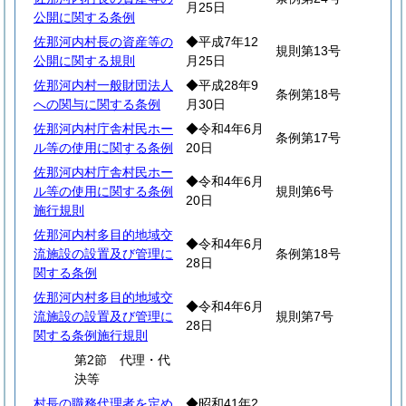
月25日
公開に関する条例
佐那河内村長の資産等の
◆平成7年12
規則第13号
公開に関する規則
月25日
佐那河内村一般財団法人
◆平成28年9
条例第18号
への関与に関する条例
月30日
佐那河内村庁舎村民ホー
◆令和4年6月
条例第17号
ル等の使用に関する条例
20日
佐那河内村庁舎村民ホー
◆令和4年6月
ル等の使用に関する条例
規則第6号
20日
施行規則
佐那河内村多目的地域交
◆令和4年6月
流施設の設置及び管理に
条例第18号
28日
関する条例
佐那河内村多目的地域交
◆令和4年6月
流施設の設置及び管理に
規則第7号
28日
関する条例施行規則
第2節 代理・代
決等
村長の職務代理者を定め
◆昭和41年2