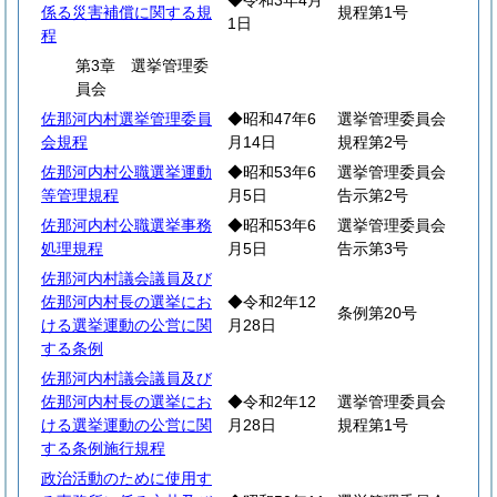
◆令和3年4月
係る災害補償に関する規
規程第1号
1日
程
第3章 選挙管理委
員会
佐那河内村選挙管理委員
◆昭和47年6
選挙管理委員会
会規程
月14日
規程第2号
佐那河内村公職選挙運動
◆昭和53年6
選挙管理委員会
等管理規程
月5日
告示第2号
佐那河内村公職選挙事務
◆昭和53年6
選挙管理委員会
処理規程
月5日
告示第3号
佐那河内村議会議員及び
佐那河内村長の選挙にお
◆令和2年12
条例第20号
ける選挙運動の公営に関
月28日
する条例
佐那河内村議会議員及び
佐那河内村長の選挙にお
◆令和2年12
選挙管理委員会
ける選挙運動の公営に関
月28日
規程第1号
する条例施行規程
政治活動のために使用す