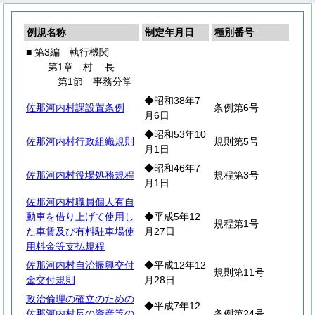
例規名称
制定年月日
種別番号
■ 第3編 執行機関
第1章
村
長
第1節 事務分掌
◆昭和38年7
佐那河内村課設置条例
条例第6号
月6日
◆昭和53年10
佐那河内村行政組織規則
規則第5号
月1日
◆昭和46年7
佐那河内村役場処務規程
規程第3号
月1日
佐那河内村職員個人有自
動車を借り上げて使用し
◆平成5年12
規程第1号
た車賃及び有料駐車場使
月27日
用料金等支払規程
佐那河内村自治振興交付
◆平成12年12
規則第11号
金交付規則
月28日
政治倫理の確立のための
◆平成7年12
佐那河内村長の資産等の
条例第24号