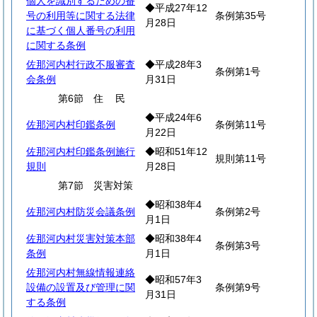
個人を識別するための番
◆平成27年12
号の利用等に関する法律
条例第35号
月28日
に基づく個人番号の利用
に関する条例
佐那河内村行政不服審査
◆平成28年3
条例第1号
会条例
月31日
第6節
住
民
◆平成24年6
佐那河内村印鑑条例
条例第11号
月22日
佐那河内村印鑑条例施行
◆昭和51年12
規則第11号
規則
月28日
第7節 災害対策
◆昭和38年4
佐那河内村防災会議条例
条例第2号
月1日
佐那河内村災害対策本部
◆昭和38年4
条例第3号
条例
月1日
佐那河内村無線情報連絡
◆昭和57年3
設備の設置及び管理に関
条例第9号
月31日
する条例