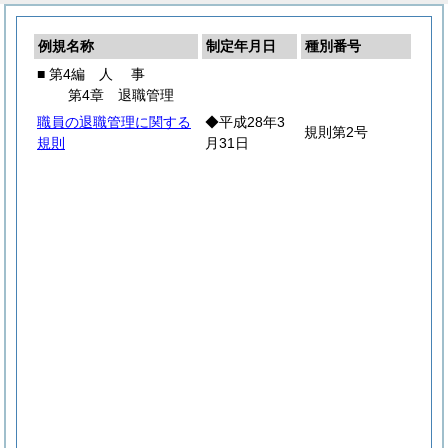
例規名称
制定年月日
種別番号
■ 第4編
人
事
第4章 退職管理
職員の退職管理に関する
◆平成28年3
規則第2号
規則
月31日