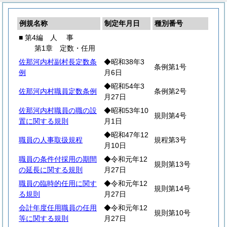
例規名称
制定年月日
種別番号
■ 第4編
人
事
第1章 定数・任用
佐那河内村副村長定数条
◆昭和38年3
条例第1号
例
月6日
◆昭和54年3
佐那河内村職員定数条例
条例第2号
月27日
佐那河内村職員の職の設
◆昭和53年10
規則第4号
置に関する規則
月1日
◆昭和47年12
職員の人事取扱規程
規程第3号
月10日
職員の条件付採用の期間
◆令和元年12
規則第13号
の延長に関する規則
月27日
職員の臨時的任用に関す
◆令和元年12
規則第14号
る規則
月27日
会計年度任用職員の任用
◆令和元年12
規則第10号
等に関する規則
月27日