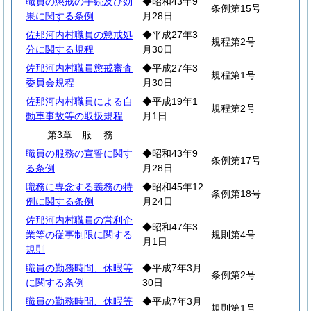
職員の懲戒の手続及び効
◆昭和43年9
条例第15号
果に関する条例
月28日
佐那河内村職員の懲戒処
◆平成27年3
規程第2号
分に関する規程
月30日
佐那河内村職員懲戒審査
◆平成27年3
規程第1号
委員会規程
月30日
佐那河内村職員による自
◆平成19年1
規程第2号
動車事故等の取扱規程
月1日
第3章
服
務
職員の服務の宣誓に関す
◆昭和43年9
条例第17号
る条例
月28日
職務に専念する義務の特
◆昭和45年12
条例第18号
例に関する条例
月24日
佐那河内村職員の営利企
◆昭和47年3
業等の従事制限に関する
規則第4号
月1日
規則
職員の勤務時間、休暇等
◆平成7年3月
条例第2号
に関する条例
30日
職員の勤務時間、休暇等
◆平成7年3月
規則第1号