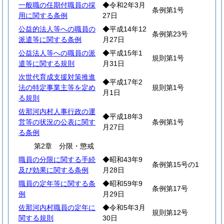
一般職の任期付職員の採
◆令和2年3月
条例第1号
用に関する条例
27日
公益的法人等への職員の
◆平成14年12
条例第23号
派遣等に関する条例
月27日
公益法人等への職員の派
◆平成15年1
規則第1号
遣等に関する規則
月31日
次世代育成支援対策推進
◆平成17年2
法の特定事業主等を定め
規則第1号
月1日
る規則
佐那河内村人事行政の運
◆平成18年3
営等の状況の公表に関す
条例第1号
月27日
る条例
第2章 分限・懲戒
職員の分限に関する手続
◆昭和43年9
条例第15号の1
及び効果に関する条例
月28日
職員の定年等に関する条
◆昭和59年9
条例第17号
例
月29日
佐那河内村職員の定年に
◆令和5年3月
規則第12号
関する規則
30日