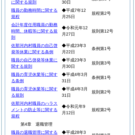
に関する規則
30日
職員の勤務時間に関する
◆平成7年12
規程第2号
規程
月25日
会計年度任用職員の勤務
◆令和元年12
時間、休暇等に関する規
規則第12号
月27日
則
佐那河内村職員の自己啓
◆平成23年3
条例第1号
発等休業に関する条例
月22日
職員の自己啓発等休業に
◆平成23年3
規則第3号
関する規則
月30日
職員の育児休業等に関す
◆平成4年3月
条例第1号
る条例
31日
職員の育児休業等に関す
◆平成4年3月
規則第2号
る規則
31日
佐那河内村職員のハラス
◆令和元年9
メントの防止等に関する
規程第2号
月12日
規程
第4章 退職管理
職員の退職管理に関する
◆平成28年3