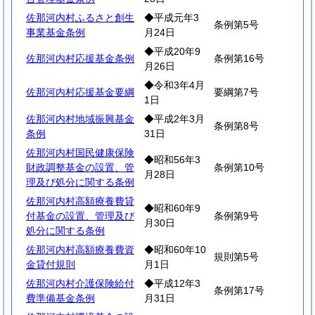
佐那河内村ふるさと創生
◆平成元年3
条例第5号
事業基金条例
月24日
◆平成20年9
佐那河内村応援基金条例
条例第16号
月26日
◆令和3年4月
佐那河内村応援基金要綱
要綱第7号
1日
佐那河内村地域振興基金
◆平成2年3月
条例第8号
条例
31日
佐那河内村国民健康保険
◆昭和56年3
財政調整基金の設置、管
条例第10号
月28日
理及び処分に関する条例
佐那河内村高額療養費貸
◆昭和60年9
付基金の設置、管理及び
条例第9号
月30日
処分に関する条例
佐那河内村高額療養費資
◆昭和60年10
規則第5号
金貸付規則
月1日
佐那河内村介護保険給付
◆平成12年3
条例第17号
費準備基金条例
月31日