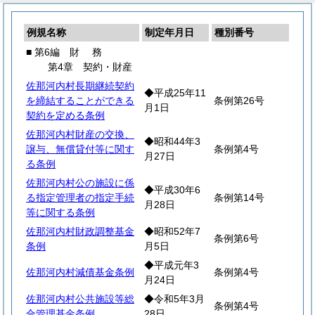
例規名称
制定年月日
種別番号
■ 第6編
財
務
第4章 契約・財産
佐那河内村長期継続契約
◆平成25年11
を締結することができる
条例第26号
月1日
契約を定める条例
佐那河内村財産の交換、
◆昭和44年3
譲与、無償貸付等に関す
条例第4号
月27日
る条例
佐那河内村公の施設に係
◆平成30年6
る指定管理者の指定手続
条例第14号
月28日
等に関する条例
佐那河内村財政調整基金
◆昭和52年7
条例第6号
条例
月5日
◆平成元年3
佐那河内村減債基金条例
条例第4号
月24日
佐那河内村公共施設等総
◆令和5年3月
条例第4号
合管理基金条例
28日