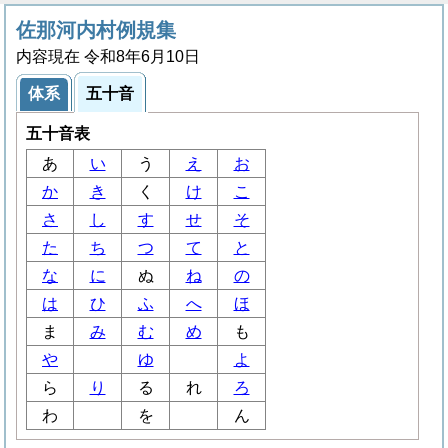
佐那河内村例規集
内容現在 令和8年6月10日
体系
五十音
五十音表
あ
い
う
え
お
か
き
く
け
こ
さ
し
す
せ
そ
た
ち
つ
て
と
な
に
ぬ
ね
の
は
ひ
ふ
へ
ほ
ま
み
む
め
も
や
ゆ
よ
ら
り
る
れ
ろ
わ
を
ん