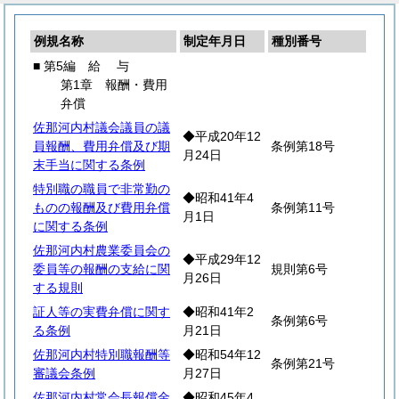
例規名称
制定年月日
種別番号
■ 第5編
給
与
第1章 報酬・費用
弁償
佐那河内村議会議員の議
◆平成20年12
員報酬、費用弁償及び期
条例第18号
月24日
末手当に関する条例
特別職の職員で非常勤の
◆昭和41年4
ものの報酬及び費用弁償
条例第11号
月1日
に関する条例
佐那河内村農業委員会の
◆平成29年12
委員等の報酬の支給に関
規則第6号
月26日
する規則
証人等の実費弁償に関す
◆昭和41年2
条例第6号
る条例
月21日
佐那河内村特別職報酬等
◆昭和54年12
条例第21号
審議会条例
月27日
佐那河内村常会長報償金
◆昭和45年4