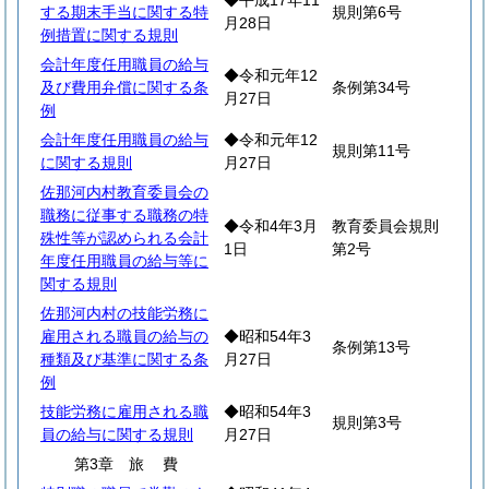
◆平成17年11
する期末手当に関する特
規則第6号
月28日
例措置に関する規則
会計年度任用職員の給与
◆令和元年12
及び費用弁償に関する条
条例第34号
月27日
例
会計年度任用職員の給与
◆令和元年12
規則第11号
に関する規則
月27日
佐那河内村教育委員会の
職務に従事する職務の特
◆令和4年3月
教育委員会規則
殊性等が認められる会計
1日
第2号
年度任用職員の給与等に
関する規則
佐那河内村の技能労務に
雇用される職員の給与の
◆昭和54年3
条例第13号
種類及び基準に関する条
月27日
例
技能労務に雇用される職
◆昭和54年3
規則第3号
員の給与に関する規則
月27日
第3章
旅
費