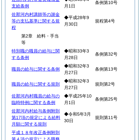
条例第10号
支給条例
月1日
佐那河内村講師等の謝金
◆平成28年9
等の支払基準に関する規
規程第4号
月30日
程
第2章 給料・手当
等
特別職の職員の給与に関
◆昭和33年3
条例第32号
する条例
月28日
◆昭和32年3
職員の給与に関する条例
条例第13号
月27日
◆昭和32年3
職員の給与に関する規則
規則第2号
月27日
佐那河内村職員の給与の
◆平成25年10
条例第25号
臨時特例に関する条例
月1日
佐那河内村給与条例附則
◆令和5年3月
第17項の規定による給料
規則第11号
30日
月額に関する規則
平成１８年改正条例附則
第４項の規定による職務