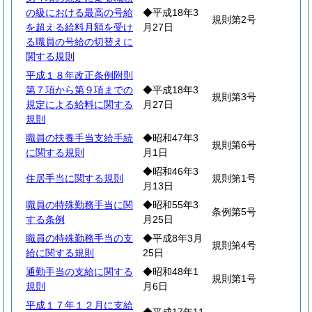
の級における最高の号給
◆平成18年3
規則第2号
を超える給料月額を受け
月27日
る職員の号給の切替えに
関する規則
平成１８年改正条例附則
第７項から第９項までの
◆平成18年3
規則第3号
規定による給料に関する
月27日
規則
職員の扶養手当支給手続
◆昭和47年3
規則第6号
に関する規則
月1日
◆昭和46年3
住居手当に関する規則
規則第1号
月13日
職員の特殊勤務手当に関
◆昭和55年3
条例第5号
する条例
月25日
職員の特殊勤務手当の支
◆平成8年3月
規則第4号
給に関する規則
25日
通勤手当の支給に関する
◆昭和48年1
規則第1号
規則
月6日
平成１７年１２月に支給