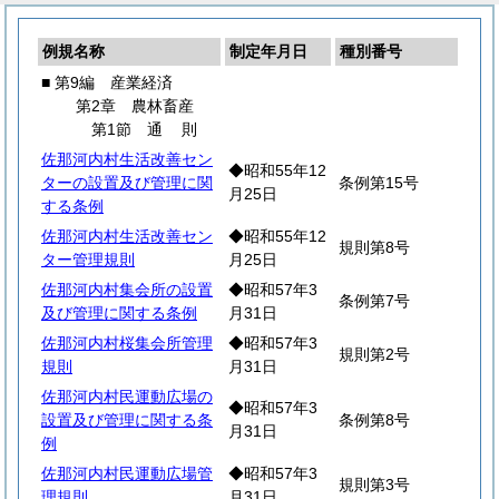
例規名称
制定年月日
種別番号
■ 第9編 産業経済
第2章 農林畜産
第1節
通
則
佐那河内村生活改善セン
◆昭和55年12
ターの設置及び管理に関
条例第15号
月25日
する条例
佐那河内村生活改善セン
◆昭和55年12
規則第8号
ター管理規則
月25日
佐那河内村集会所の設置
◆昭和57年3
条例第7号
及び管理に関する条例
月31日
佐那河内村桜集会所管理
◆昭和57年3
規則第2号
規則
月31日
佐那河内村民運動広場の
◆昭和57年3
設置及び管理に関する条
条例第8号
月31日
例
佐那河内村民運動広場管
◆昭和57年3
規則第3号
理規則
月31日