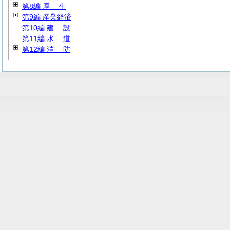
第8編
厚
生
第9編 産業経済
第10編
建
設
第11編
水
道
第12編
消
防