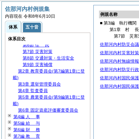
第1章
村
長
佐那河内村例規集
第1節 事務分掌
例規名称
内容現在 令和8年6月10日
第2節 代理・代決等
■ 第3編 執行機関
第3節 文書・公印
体系
五十音
第1章
村
第4節 情報公開・保護等
第7節 災害
第5節 行政手続
体系目次
佐那河内村防災会議
第6節
住
民
第7節 災害対策
佐那河内村災害対策
第8節 交通対策・生活安全
佐那河内村無線情報
第9節 災害補償
佐那河内村防災行政
第2章 教育委員会(第7編第1章に登
載)
佐那河内村国民保護
第3章 選挙管理委員会
佐那河内村国民保護
第4章 監査委員
第5章 農業委員会(第9編第1章に登
載)
第6章 固定資産評価審査委員会
第4編
人
事
第5編
給
与
第6編
財
務
第7編
教
育