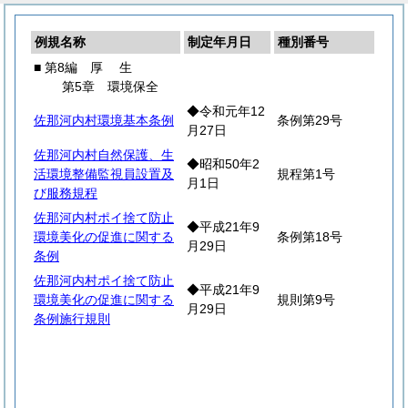
例規名称
制定年月日
種別番号
■ 第8編
厚
生
第5章 環境保全
◆令和元年12
佐那河内村環境基本条例
条例第29号
月27日
佐那河内村自然保護、生
◆昭和50年2
活環境整備監視員設置及
規程第1号
月1日
び服務規程
佐那河内村ポイ捨て防止
◆平成21年9
環境美化の促進に関する
条例第18号
月29日
条例
佐那河内村ポイ捨て防止
◆平成21年9
環境美化の促進に関する
規則第9号
月29日
条例施行規則