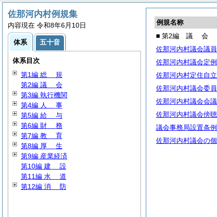
佐那河内村例規集
例規名称
内容現在 令和8年6月10日
■ 第2編
議
会
体系
五十音
佐那河内村議会議員
体系目次
佐那河内村議会定例
第1編
総
規
佐那河内村定住自立
第2編
議
会
佐那河内村議会委員
第3編 執行機関
佐那河内村議会会議
第4編
人
事
佐那河内村議会傍聴
第5編
給
与
第6編
財
務
議会事務局設置条例
第7編
教
育
佐那河内村議会の個
第8編
厚
生
第9編 産業経済
第10編
建
設
第11編
水
道
第12編
消
防