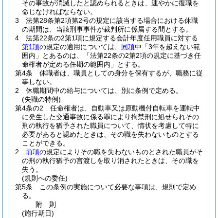
その事故が消滅したと認められるときは、速やかに復職を
命じなければならない。
3
法第28条第2項第2号の規定に該当する場合における休職
の期間は、当該刑事事件が裁判所に係属する間とする。
4
法第22条の2第1項に規定する会計年度任用職員に対する
第1項
の規定の適用については、
同項
中「3年を超えない範
囲内」とあるのは、「法第22条の2第2項の規定に基づき任
命権者が定める任期の範囲内」とする。
第4条
休職者は、職員としての身分を保有するが、職務に従
事しない。
2
休職期間中の給与については、別に条例で定める。
(失職の特例)
第4条の2
任命権者は、自動車又は原動機付自転車を運転中
に発生した交通事故に係る罪により拘禁刑に処せられその
刑の執行を猶予された職員について、情状を考慮して特に
必要があると認めたときは、その職を失わないものとする
ことができる。
2
前項
の規定によりその職を失わないものとされた職員がそ
の刑の執行猶予の言渡しを取り消されたときは、その職を
失う。
(規則への委任)
第5条
この条例の実施について必要な事項は、規則で定め
る。
附
則
(施行期日)