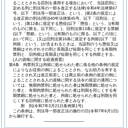
ることとされる罰則を適用する場合において、当該罰則に
定める刑に刑法等の一部を改正する法律
(令和4年法律第67
号。以下「刑法等一部改正法」という。)
第2条の規定によ
る改正前の刑法
(明治40年法律第45号。以下「旧刑法」と
いう。)
第12条に規定する懲役
(以下「懲役」という。)
(有期
のものに限る。以下同じ。)
、旧刑法第13条に規定する禁錮
(以下「禁錮」という。)
(有期のものに限る。以下この項に
おいて同じ。)
又は旧刑法第16条に規定する拘留
(以下「旧
拘留」という。)
が含まれるときは、当該刑のうち懲役又は
禁錮はそれぞれその刑と長期及び短期を同じくする有期拘
禁刑と、旧拘留は長期及び短期を同じくする拘留とする。
(人の資格に関する経過措置)
第4条
拘禁刑又は拘留に処せられた者に係る他の条例の規定
によりなお従前の例によることとされ、なお効力を有する
こととされ又は改正前若しくは廃止前の条例の規定の例に
よることとされる人の資格に関する法令の規定の適用につ
いては、無期拘禁刑に処せられた者は無期禁錮に処せられ
た者と、有期拘禁刑に処せられた者は刑期を同じくする有
期禁錮に処せられた者と、拘留に処せられた者は刑期を同
じくする旧拘留に処せられた者とみなす。
附
則
(令和7年3月21日
条例第1号)
この条例は、刑法等一部改正法の施行の日
(令和7年6月1日)
から施行する。
――――――――――