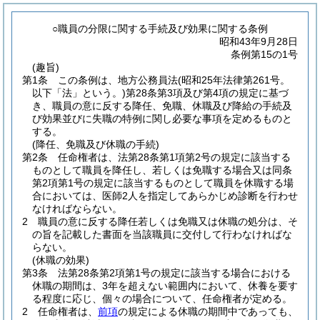
○職員の分限に関する手続及び効果に関する条例
昭和43年9月28日
条例第15の1号
(趣旨)
第1条
この条例は、地方公務員法
(昭和25年法律第261号。
以下「法」という。)
第28条第3項及び第4項の規定に基づ
き、職員の意に反する降任、免職、休職及び降給の手続及
び効果並びに失職の特例に関し必要な事項を定めるものと
する。
(降任、免職及び休職の手続)
第2条
任命権者は、法第28条第1項第2号の規定に該当する
ものとして職員を降任し、若しくは免職する場合又は同条
第2項第1号の規定に該当するものとして職員を休職する場
合においては、医師2人を指定してあらかじめ診断を行わせ
なければならない。
2
職員の意に反する降任若しくは免職又は休職の処分は、そ
の旨を記載した書面を当該職員に交付して行わなければな
らない。
(休職の効果)
第3条
法第28条第2項第1号の規定に該当する場合における
休職の期間は、3年を超えない範囲内において、休養を要す
る程度に応じ、個々の場合について、任命権者が定める。
2
任命権者は、
前項
の規定による休職の期間中であっても、