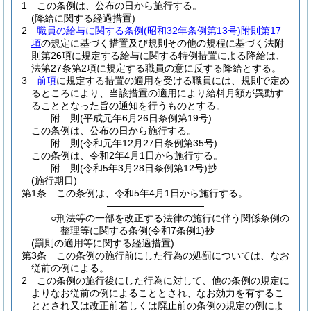
1
この条例は、公布の日から施行する。
(降給に関する経過措置)
2
職員の給与に関する条例
(昭和32年条例第13号)
附則第17
項
の規定に基づく措置及び規則その他の規程に基づく法附
則第26項に規定する給与に関する特例措置による降給は、
法第27条第2項に規定する職員の意に反する降給とする。
3
前項
に規定する措置の適用を受ける職員には、規則で定め
るところにより、当該措置の適用により給料月額が異動す
ることとなった旨の通知を行うものとする。
附
則
(平成元年6月26日
条例第19号)
この条例は、公布の日から施行する。
附
則
(令和元年12月27日
条例第35号)
この条例は、令和2年4月1日から施行する。
附
則
(令和5年3月28日
条例第12号)
抄
(施行期日)
第1条
この条例は、令和5年4月1日から施行する。
――――――――――
○刑法等の一部を改正する法律の施行に伴う関係条例の
整理等に関する条例(令和7条例1)抄
(罰則の適用等に関する経過措置)
第3条
この条例の施行前にした行為の処罰については、なお
従前の例による。
2
この条例の施行後にした行為に対して、他の条例の規定に
よりなお従前の例によることとされ、なお効力を有するこ
ととされ又は改正前若しくは廃止前の条例の規定の例によ