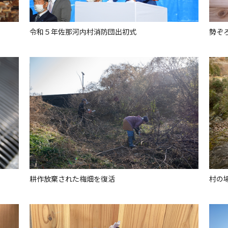
令和５年佐那河内村消防団出初式
勢ぞ
耕作放棄された梅畑を復活
村の