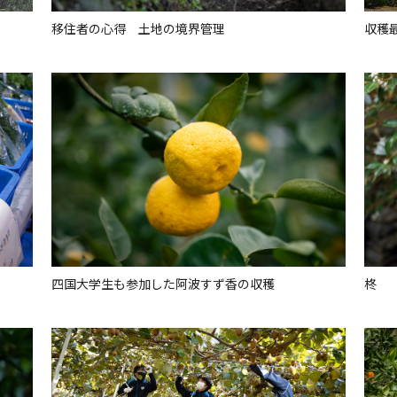
移住者の心得 土地の境界管理
収穫
四国大学生も参加した阿波すず香の収穫
柊