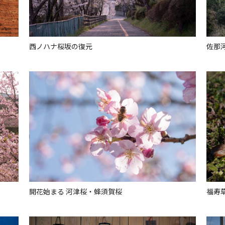
西ノハナ桜坂の復元
佐那
開花始まる 河津桜・蜂須賀桜
福寿