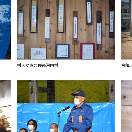
村人が詠む佐那河内村
令和