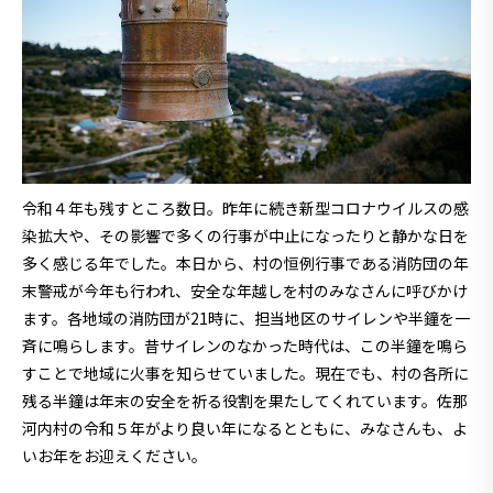
令和４年も残すところ数日。昨年に続き新型コロナウイルスの感
染拡大や、その影響で多くの行事が中止になったりと静かな日を
多く感じる年でした。本日から、村の恒例行事である消防団の年
末警戒が今年も行われ、安全な年越しを村のみなさんに呼びかけ
ます。各地域の消防団が21時に、担当地区のサイレンや半鐘を一
斉に鳴らします。昔サイレンのなかった時代は、この半鐘を鳴ら
すことで地域に火事を知らせていました。現在でも、村の各所に
残る半鐘は年末の安全を祈る役割を果たしてくれています。佐那
河内村の令和５年がより良い年になるとともに、みなさんも、よ
いお年をお迎えください。