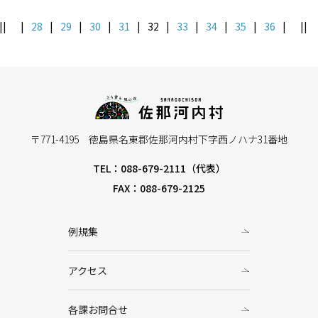
||
|
28
|
29
|
30
|
31
|
32
|
33
|
34
|
35
|
36
|
||
〒771-4195 徳島県名東郡佐那河内村下字西ノハナ31番地
TEL：088-679-2111（代表）
FAX：088-679-2125
例規集
アクセス
各課お問合せ