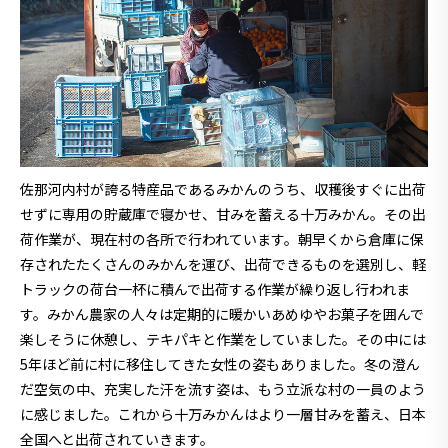
佐那河内村が誇る特産品であるみかんのうち、収穫後すぐに出荷
せずに専用の貯蔵庫で寝かせ、甘みを蓄える十万みかん。その出
荷作業が、現在村の各所で行われています。朝早くから倉庫に保
存されたたくさんのみかんを運び、出荷できるものを選別し、軽
トラックの荷台一杯に積んで出荷する作業が繰り返し行われま
す。みかん農家の人々は定期的に暖かいあめゆやお菓子を囲んで
楽しそうに休憩し、テキパキと作業をしていました。その中には
5年ほど前に村に移住してきた女性の姿もありました。冬の澄ん
だ空気の中、充実した汗を流す姿は、もう立派な村の一員のよう
に感じました。これから十万みかんはより一層甘みを蓄え、日本
全国へと出荷されていきます。