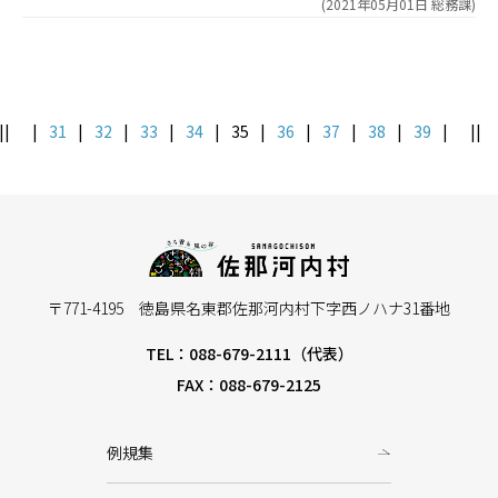
(
2021年05月01日
総務課
)
||
|
31
|
32
|
33
|
34
|
35
|
36
|
37
|
38
|
39
|
||
〒771-4195 徳島県名東郡佐那河内村下字西ノハナ31番地
TEL：088-679-2111（代表）
FAX：088-679-2125
例規集