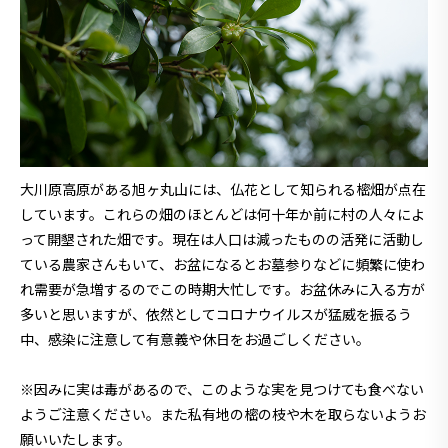
大川原高原がある旭ヶ丸山には、仏花として知られる樒畑が点在
しています。これらの畑のほとんどは何十年か前に村の人々によ
って開墾された畑です。現在は人口は減ったものの活発に活動し
ている農家さんもいて、お盆になるとお墓参りなどに頻繁に使わ
れ需要が急増するのでこの時期大忙しです。お盆休みに入る方が
多いと思いますが、依然としてコロナウイルスが猛威を振るう
中、感染に注意して有意義や休日をお過ごしください。
※因みに実は毒があるので、このような実を見つけても食べない
ようご注意ください。また私有地の樒の枝や木を取らないようお
願いいたします。