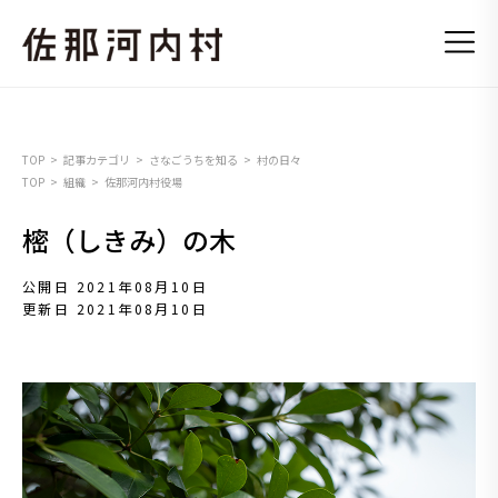
TOP
記事カテゴリ
さなごうちを知る
村の日々
TOP
組織
佐那河内村役場
樒（しきみ）の木
公開日 2021年08月10日
更新日 2021年08月10日