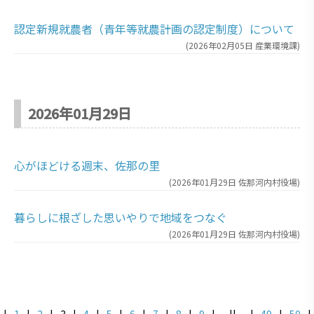
認定新規就農者（青年等就農計画の認定制度）について
(
2026年02月05日
産業環境課
)
2026年01月29日
心がほどける週末、佐那の里
(
2026年01月29日
佐那河内村役場
)
暮らしに根ざした思いやりで地域をつなぐ
(
2026年01月29日
佐那河内村役場
)
|
1
|
2
|
3
|
4
|
5
|
6
|
7
|
8
|
9
|
||
|
49
|
50
|