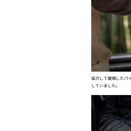
協力して破損したパ
していました。