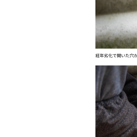
経年劣化で開いた穴