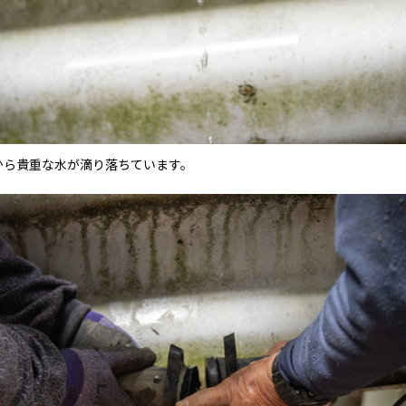
から貴重な水が滴り落ちています。