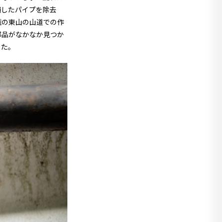
損したパイプを除去
峨の東山の山道での作
部品がなかなか見つか
した。