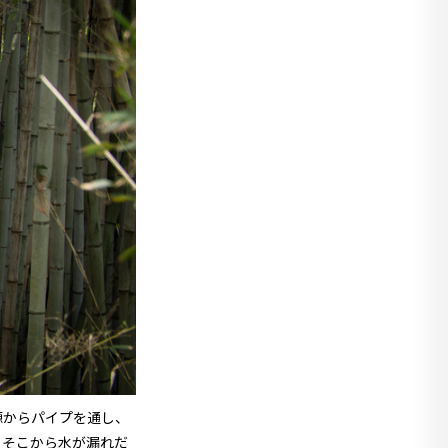
源からパイプを通し、
、そこから水が漏れだ