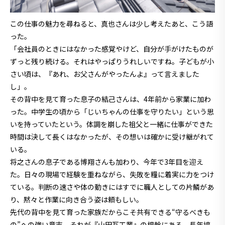
この仕事の魅力を尋ねると、真也さんは少し考えたあと、こう語
った。
「会社員のときにはなかった感覚やけど、自分が手がけたものが
ずっと残り続ける。それはやっぱりうれしいですね。子どもが小
さい頃は、『あれ、お父さんがやったんよ』って言えました
し」。
その背中を見て育った息子の結己さんは、4年前から家業に加わ
った。中学生の頃から「じいちゃんの仕事を守りたい」という思
いを持っていたという。体調を崩した祖父と一緒に仕事ができた
時間は決して長くはなかったが、その想いは確かに受け継がれて
いる。
将之さんの息子である博翔さんも加わり、今年で3年目を迎え
た。日々の現場で経験を重ねながら、失敗を糧に着実に力をつけ
ている。判断の速さや体の動きにはすでに職人としての片鱗があ
り、黙々と作業に向き合う姿は頼もしい。
先代の背中を見て育った家族だからこそ共有できる“守るべきも
の”への強い意志。それが『山田瓦工業』の根幹にある。長年培