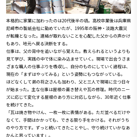
本格的に家業に加わったのは20代後半の頃。高校卒業後は兵庫県
尼崎市の製紙会社に勤めていたが、1995年の阪神・淡路大震災
が転機となった。連絡が取れないことを心配した父からの声かけ
もあり、地元へ戻る決断をする。
仕事は、父の背中を追いながら覚えた。教えられるというよりも
見て学び、実践の中で体に染み込ませていく。現場で出会うさま
ざまな職人の仕事ぶりを吸収し、自分のものにしていく過程は、
現在の「まずはやってみる」という姿勢にもつながっている。
ほどなくして弟の将之さんも加わり、父と三人で現場に立つ日々
が始まった。主な仕事は屋根の葺き替えや瓦の修理。時代のニー
ズに応じて変化する屋根のあり方に対応しながら、30年近く仕事
を続けてきた。
「瓦は焼き物やけん、一枚一枚に表情がある。ただ並べるだけや
なくて、手間はかかっても、できる限り手をかける。それがうち
のやり方です。ずっと続いてきたことやし、守り続けていかなあ
かんと思っています」。