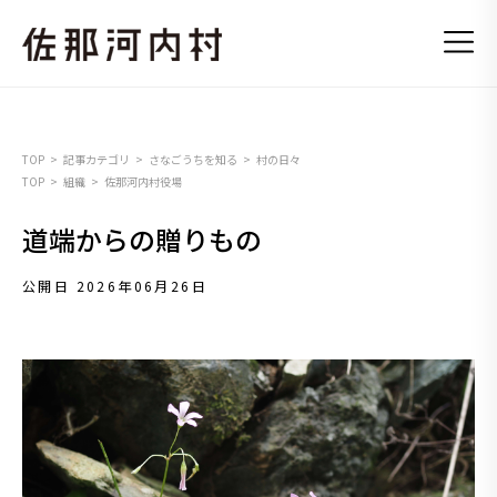
TOP
記事カテゴリ
さなごうちを知る
村の日々
TOP
組織
佐那河内村役場
道端からの贈りもの
公開日 2026年06月26日