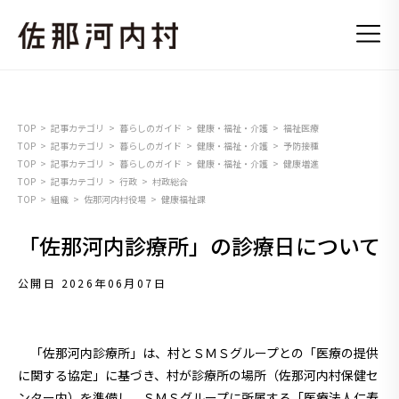
TOP
記事カテゴリ
暮らしのガイド
健康・福祉・介護
福祉医療
TOP
記事カテゴリ
暮らしのガイド
健康・福祉・介護
予防接種
TOP
記事カテゴリ
暮らしのガイド
健康・福祉・介護
健康増進
TOP
記事カテゴリ
行政
村政総合
TOP
組織
佐那河内村役場
健康福祉課
「佐那河内診療所」の診療日について
公開日 2026年06月07日
「佐那河内診療所」は、村とＳＭＳグループとの「医療の提供
に関する協定」に基づき、村が診療所の場所（佐那河内村保健セ
ンター内）を準備し、ＳＭＳグループに所属する「医療法人仁寿