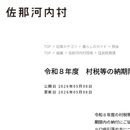
TOP
記事カテゴリ
暮らしのガイド
税金
TOP
組織
佐那河内村役場
住民税務課
令和８年度 村税等の納期
公開日 2026年05月08日
更新日 2026年05月08日
令和８年度の村税等
期限内の納付にご協
※口座引落の方につ