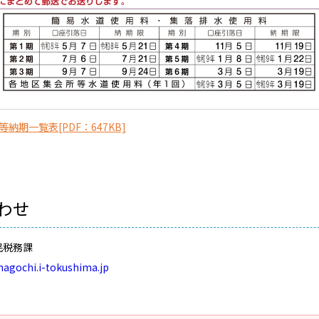
納期一覧表[PDF：647KB]
わせ
民税務課
nagochi.i-tokushima.jp