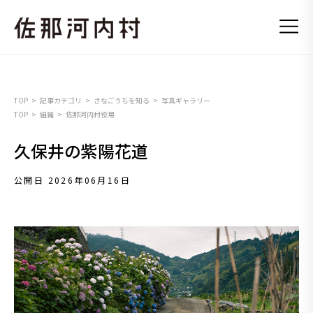
TOP
記事カテゴリ
さなごうちを知る
写真ギャラリー
TOP
組織
佐那河内村役場
久保井の紫陽花道
公開日 2026年06月16日