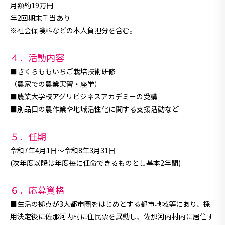
月額約19万円
年2回期末手当あり
※社会保険料などの本人負担分を含む。
４．活動内容
■さくらももいちご栽培技術研修
（農家での農業実習・座学）
■農業大学校アグリビジネスアカデミーの受講
■別品目の農作業や地域活性化に関する支援活動など
５．任期
令和7年4月1日～令和8年3月31日
(次年度以降は年度毎に任命できるものとし基本2年間)
６．応募資格
■生活の拠点が3大都市圏をはじめとする都市地域等にあり、採
用決定後に佐那河内村に住民票を異動し、佐那河内村内に居住す