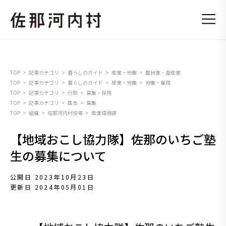
TOP
記事カテゴリ
暮らしのガイド
産業・労働
農林業・畜産業
TOP
記事カテゴリ
暮らしのガイド
産業・労働
労働・雇用
TOP
記事カテゴリ
行政
募集・採用
TOP
記事カテゴリ
属性
募集
TOP
組織
佐那河内村役場
産業環境課
【地域おこし協力隊】佐那のいちご塾
生の募集について
公開日 2023年10月23日
更新日 2024年05月01日