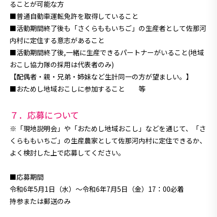
ることが可能な方
■普通自動車運転免許を取得していること
■活動期間終了後も「さくらももいちご」の生産者として佐那河
内村に定住する意志があること
■活動期間終了後,一緒に生産できるパートナーがいること(地域
おこし協力隊の採用は代表者のみ)
【配偶者・親・兄弟・姉妹など生計同一の方が望ましい。】
■おためし地域おこしに参加すること 等
７．応募について
※「現地説明会」や「おためし地域おこし」などを通じて、
「さ
くらももいちご」の生産農家として佐那河内村に定住できるか、
よく検討した上で応募してください。
■応募期間
令和6年5月1日（水）～令和6年7月5日（金）17：00必着
持参または郵送のみ