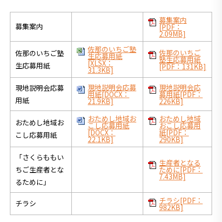
募集案内
募集案内
[PDF：
2.09MB]
佐那のいちご塾
佐那のいちご
佐那のいちご塾
生応募用紙
塾生応募用紙
[XLSX：
生応募用紙
[PDF：131KB]
31.3KB]
現地説明会応募
現地説明会応
現地説明会応募
用紙[DOCX：
募用紙[PDF：
用紙
21.9KB]
226KB]
おためし地域お
おためし地域
おためし地域お
こし応募用紙
おこし応募用
[DOCX：
紙[PDF：
こし応募用紙
22.1KB]
290KB]
「さくらももい
生産者となる
ちご生産者とな
ために[PDF：
7.43MB]
るために」
チラシ[PDF：
チラシ
982KB]