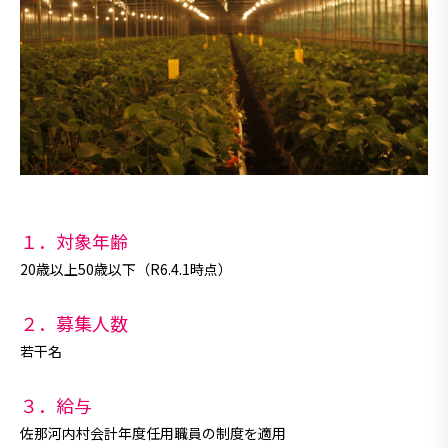
１．対象年齢
20歳以上50歳以下（R6.4.1時点）
２．募集人数
若干名
３．給与
佐那河内村会計年度任用職員の制度を適用