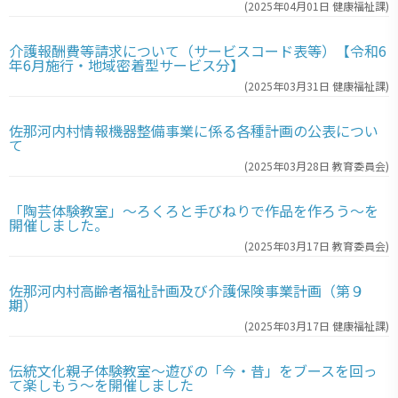
(
2025年04月01日
健康福祉課
)
介護報酬費等請求について（サービスコード表等）【令和6
年6月施行・地域密着型サービス分】
(
2025年03月31日
健康福祉課
)
佐那河内村情報機器整備事業に係る各種計画の公表につい
て
(
2025年03月28日
教育委員会
)
「陶芸体験教室」～ろくろと手びねりで作品を作ろう～を
開催しました。
(
2025年03月17日
教育委員会
)
佐那河内村高齢者福祉計画及び介護保険事業計画（第９
期）
(
2025年03月17日
健康福祉課
)
伝統文化親子体験教室～遊びの「今・昔」をブースを回っ
て楽しもう～を開催しました