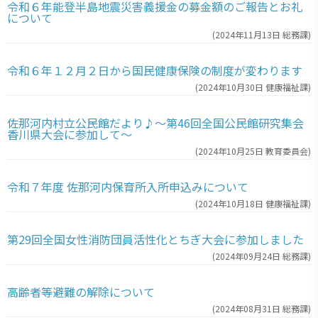
令和６年能登半島地震災害義援金の募金額のご報告とお礼
について
(
2024年11月13日
総務課
)
令和６年１２月２日から国民健康保険の制度が変わります
(
2024年10月30日
健康福祉課
)
佐那河内村立公民館だより♪～第46回全国公民館研究集会
香川県大会に参加して～
(
2024年10月25日
教育委員会
)
令和７年度 佐那河内保育所入所申込みについて
(
2024年10月18日
健康福祉課
)
第29回全国女性消防団員活性化とちぎ大会に参加しました
(
2024年09月24日
総務課
)
高齢者等避難の解除について
(
2024年08月31日
総務課
)