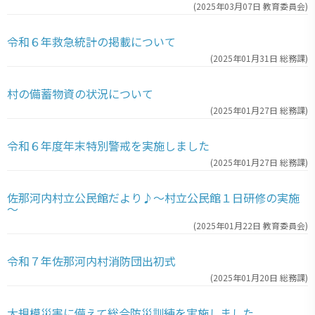
(
2025年03月07日
教育委員会
)
令和６年救急統計の掲載について
(
2025年01月31日
総務課
)
村の備蓄物資の状況について
(
2025年01月27日
総務課
)
令和６年度年末特別警戒を実施しました
(
2025年01月27日
総務課
)
佐那河内村立公民館だより♪～村立公民館１日研修の実施
～
(
2025年01月22日
教育委員会
)
令和７年佐那河内村消防団出初式
(
2025年01月20日
総務課
)
大規模災害に備えて総合防災訓練を実施しました