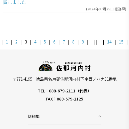
賞しました
(
2024年07月25日
総務課
)
|
1
|
2
|
3
|
4
|
5
|
6
|
7
|
8
|
9
|
||
|
14
|
15
|
〒771-4195 徳島県名東郡佐那河内村下字西ノハナ31番地
TEL：088-679-2111（代表）
FAX：088-679-2125
例規集