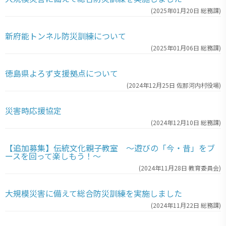
(
2025年01月20日
総務課
)
新府能トンネル防災訓練について
(
2025年01月06日
総務課
)
徳島県よろず支援拠点について
(
2024年12月25日
佐那河内村役場
)
災害時応援協定
(
2024年12月10日
総務課
)
【追加募集】伝統文化親子教室 ～遊びの「今・昔」をブ
ースを回って楽しもう！～
(
2024年11月28日
教育委員会
)
大規模災害に備えて総合防災訓練を実施しました
(
2024年11月22日
総務課
)