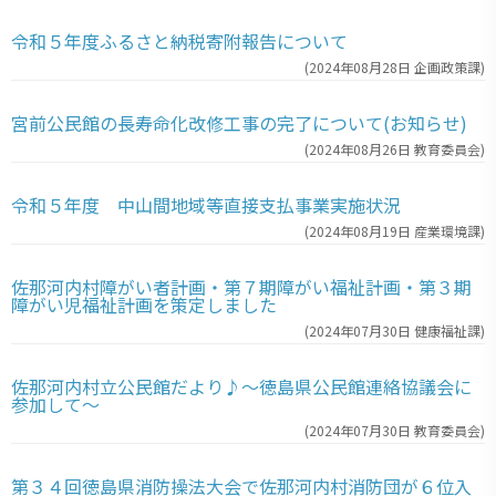
令和５年度ふるさと納税寄附報告について
(
2024年08月28日
企画政策課
)
宮前公民館の長寿命化改修工事の完了について(お知らせ)
(
2024年08月26日
教育委員会
)
令和５年度 中山間地域等直接支払事業実施状況
(
2024年08月19日
産業環境課
)
佐那河内村障がい者計画・第７期障がい福祉計画・第３期
障がい児福祉計画を策定しました
(
2024年07月30日
健康福祉課
)
佐那河内村立公民館だより♪～徳島県公民館連絡協議会に
参加して～
(
2024年07月30日
教育委員会
)
第３４回徳島県消防操法大会で佐那河内村消防団が６位入