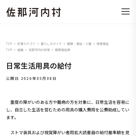
TOP
記事カテゴリ
暮らしのガイド
健康・福祉・介護
障害福祉
TOP
組織
佐那河内村役場
健康福祉課
日常生活用具の給付
公開日 2026年05月08日
重度の障がいのある方や難病の方を対象に、日常生活を容易に
し、自立した生活を営むための用具の購入費用を公費助成してい
ます。
ストマ装具および視覚障がい者用拡大読書器の給付基準額を見