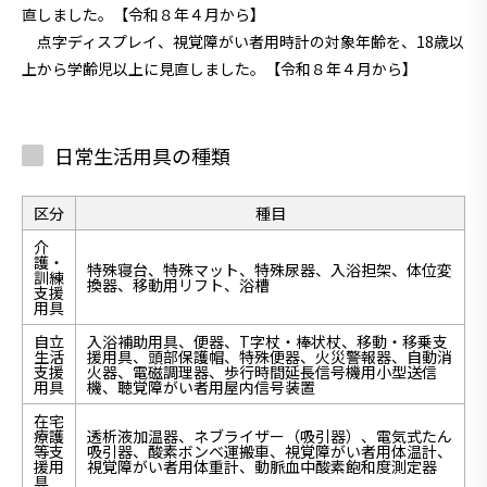
直しました。【令和８年４月から】
点字ディスプレイ、視覚障がい者用時計の対象年齢を、18歳以
上から学齢児以上に見直しました。【令和８年４月から】
日常生活用具の種類
区分
種目
介
護・
特殊寝台、特殊マット、特殊尿器、入浴担架、体位変
訓練
換器、移動用リフト、浴槽
支援
用具
自立
入浴補助用具、便器、T字杖・棒状杖、移動・移乗支
生活
援用具、頭部保護帽、特殊便器、火災警報器、自動消
支援
火器、電磁調理器、歩行時間延長信号機用小型送信
用具
機、聴覚障がい者用屋内信号装置
在宅
療護
透析液加温器、ネブライザー（吸引器）、電気式たん
等支
吸引器、酸素ボンベ運搬車、視覚障がい者用体温計、
援用
視覚障がい者用体重計、動脈血中酸素飽和度測定器
具