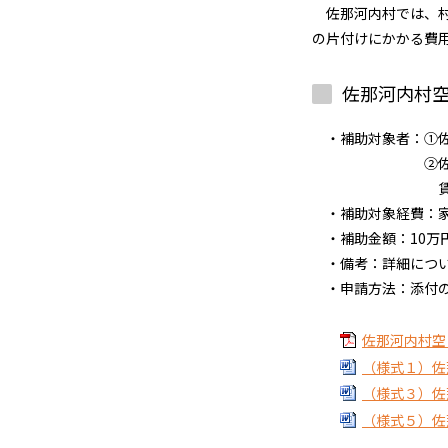
佐那河内村では、村
の片付けにかかる費
佐那河内村
・補助対象者：①佐
②佐那河内村空
賃貸もしく
・補助対象経費：家
・補助金額：10万円
・備考：詳細につい
・申請方法：添付の
佐那河内村空き
（様式１）佐那
（様式３）佐那
（様式５）佐那