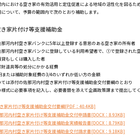
内における空き家の有効活用と定住促進による地域の活性化を図るた
用について、予算の範囲内で次のとおり補助します。
空き家片付け等支援補助金
那河内村空き家バンクに5年以上登録する意思のある空き家の所有者
き家バンクに登録している利用希望者で、①で登録された空
は購入した者
財道具等の処分にかかる経費
または補助対象経費の3/4のいずれか低い方の金額
ては添付の佐那河内村空き家片付け等支援補助金交付要綱のとおり
様式に必要事項を記入し、必要書類を添えて企画政策課まで提出して
家片付け等支援補助金交付要綱[PDF：40.4KB]
河内村空き家片付け等支援補助金交付申請書[DOCX：8.93KB]
河内村空き家片付け等支援補助金実績報告書[DOCX：8.79KB]
河内村空き家片付け等支援補助金交付請求書[DOCX：9.18KB]