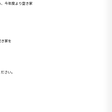
め、今年度より空き家
き家を
ください。