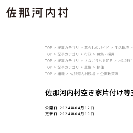
TOP
記事カテゴリ
暮らしのガイド
生活環境
TOP
記事カテゴリ
行政
募集・採用
TOP
記事カテゴリ
さなごうちを知る
村に移住
TOP
記事カテゴリ
属性
移住
TOP
組織
佐那河内村役場
企画政策課
佐那河内村空き家片付け等
公開日 2024年04月12日
更新日 2024年04月10日