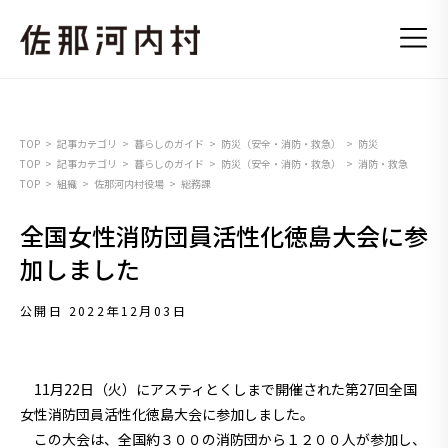
TOP
記事カテゴリ
暮らしのガイド
防災（安全・消防・救急）
防災
TOP
記事カテゴリ
暮らしのガイド
防災（安全・消防・救急）
消防・救急
TOP
組織
佐那河内村役場
総務課
全国女性消防団員活性化徳島大会に参
加しました
公開日 2022年12月03日
11月22日（火）にアスティとくしまで開催された第27回全国
女性消防団員活性化徳島大会に参加しました。
この大会は、全国約３００の消防団から１２００人が参加し、