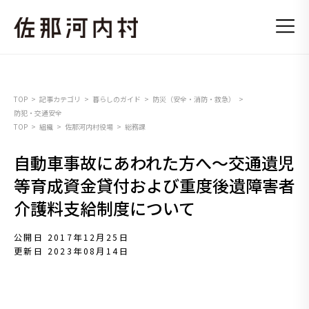
TOP
記事カテゴリ
暮らしのガイド
防災（安全・消防・救急）
防犯・交通安全
TOP
組織
佐那河内村役場
総務課
自動車事故にあわれた方へ～交通遺児
等育成資金貸付および重度後遺障害者
介護料支給制度について
公開日 2017年12月25日
更新日 2023年08月14日