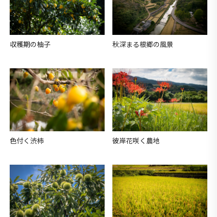
収穫期の柚子
秋深まる根郷の風景
色付く渋柿
彼岸花咲く農地