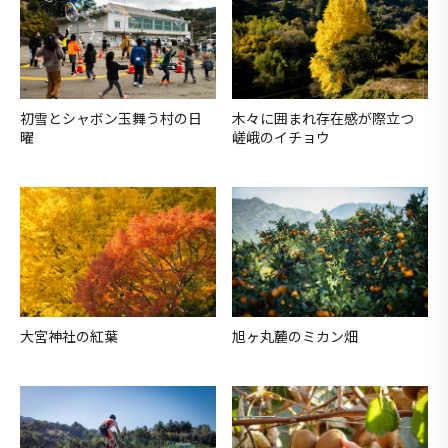
初雪とシャボン玉舞う村の日
木々に囲まれ存在感が際立つ
曜
嵯峨のイチョウ
大宮神社の紅葉
旭ヶ丸麓のミカン畑