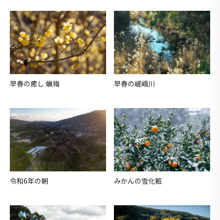
早春の癒し 蝋梅
早春の嵯峨川
令和6年の朝
みかんの雪化粧