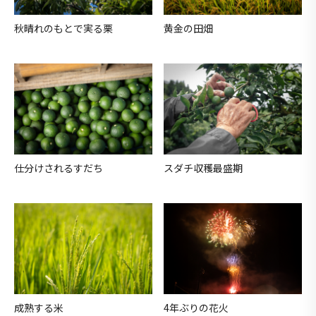
秋晴れのもとで実る栗
黄金の田畑
仕分けされるすだち
スダチ収穫最盛期
成熟する米
4年ぶりの花火