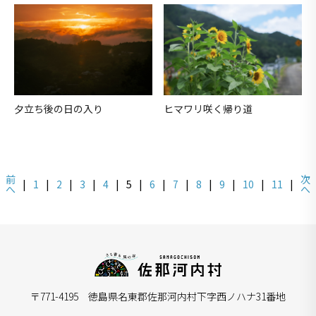
夕立ち後の日の入り
ヒマワリ咲く帰り道
前
次
|
1
|
2
|
3
|
4
|
5
|
6
|
7
|
8
|
9
|
10
|
11
|
へ
へ
〒771-4195 徳島県名東郡佐那河内村下字西ノハナ31番地