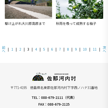
駆け上がれ大川原高原まで
秋雨を吸って成熟する柚子
前
次
|
1
|
2
|
3
|
4
|
5
|
6
|
7
|
8
|
9
|
10
|
11
|
へ
へ
〒771-4195 徳島県名東郡佐那河内村下字西ノハナ31番地
TEL：088-679-2111（代表）
FAX：088-679-2125