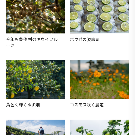
今年も豊作 村のキウイフル
ボウゼの姿壽司
ーツ
黄色く輝くゆず畑
コスモス咲く農道