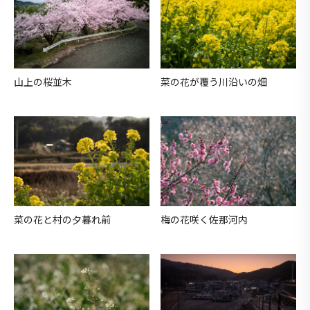
山上の桜並木
菜の花が覆う川沿いの畑
菜の花と村の夕暮れ前
梅の花咲く佐那河内