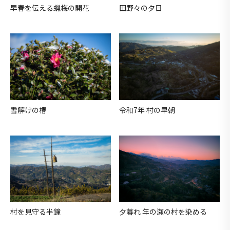
早春を伝える蝋梅の開花
田野々の夕日
雪解けの椿
令和7年 村の早朝
村を見守る半鐘
夕暮れ 年の瀬の村を染める