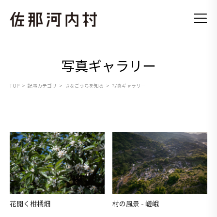
写真ギャラリー
TOP
記事カテゴリ
さなごうちを知る
写真ギャラリー
花開く柑橘畑
村の風景 - 嵯峨