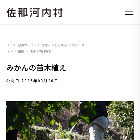
TOP
記事カテゴリ
さなごうちを知る
村の日々
TOP
組織
佐那河内村役場
みかんの苗木植え
公開日 2026年03月26日