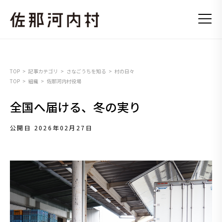
TOP
記事カテゴリ
さなごうちを知る
村の日々
TOP
組織
佐那河内村役場
全国へ届ける、冬の実り
公開日 2026年02月27日