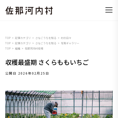
TOP
記事カテゴリ
さなごうちを知る
村の日々
TOP
記事カテゴリ
さなごうちを知る
写真ギャラリー
TOP
組織
佐那河内村役場
収穫最盛期 さくらももいちご
公開日 2026年02月25日