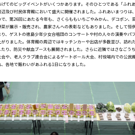
あげてのビッグイベントがいくつかあります。そのひとつである「ふれあ
周辺及び村民体育館において盛大に開催されました。ふれあいまつりは
ので、第26回にあたる今年も、さくらももいちごやみかん、デコポン、
野菜が展示・販売され、農家さんへの表彰などもありました。そして恒
まり、ゲストの徳島少年少女合唱団のコンサートや村の人々の演奏やパ
上がりました。体育館の周辺ではキッチンカーや出店が多数並び、訪れ
したり、防災や献血ブースも展開されました。さらに近隣ではさなごう
大会や、老人クラブ連合会によるゲートボール大会、村役場内での公民
れ、各地で賑わいがあふれる1日になりました。