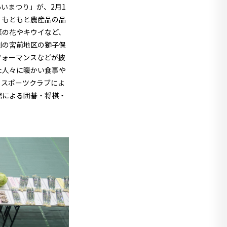
いまつり」が、2月1
、もともと農産品の品
菜の花やキウイなど、
例の宮前地区の獅子保
フォーマンスなどが披
た人々に暖かい食事や
ちスポーツクラブによ
館による囲碁・将棋・