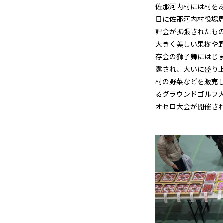
佐那河内村には村を
日に佐那河内村役場
評会が拡張されたも
大きく美しい果樹や
存会の獅子舞にはじ
露され、大いに盛り
村の野菜などを販売
るグラウンドゴルフ
オセロ大会が開催さ