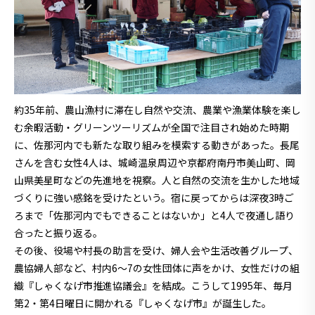
約35年前、農山漁村に滞在し自然や交流、農業や漁業体験を楽し
む余暇活動・グリーンツーリズムが全国で注目され始めた時期
に、佐那河内でも新たな取り組みを模索する動きがあった。長尾
さんを含む女性4人は、城崎温泉周辺や京都府南丹市美山町、岡
山県美星町などの先進地を視察。人と自然の交流を生かした地域
づくりに強い感銘を受けたという。宿に戻ってからは深夜3時ご
ろまで「佐那河内でもできることはないか」と4人で夜通し語り
合ったと振り返る。
その後、役場や村長の助言を受け、婦人会や生活改善グループ、
農協婦人部など、村内6〜7の女性団体に声をかけ、女性だけの組
織『しゃくなげ市推進協議会』を結成。こうして1995年、毎月
第2・第4日曜日に開かれる『しゃくなげ市』が誕生した。