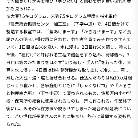
その働きかけが実を結び「学びたい」と関心を示す若い世代の参
加も見られた。
※大豆7.5キログラム、米麹7.5キログラム程度を指す単位
『農業総合振興センター加工室』（下字中辺）で、4日間かけて
製造する教室では、「蓋あげまーす」「かき混ぜまーす」など長
尾さんの明るい掛け声に合わせ、参加者全員でみそ作りを学んで
いく。1日目は白米を洗い、水に浸す。2日目は米を蒸し、冷まし
た後、“種付け”と呼ばれる工程で麹菌をすり込み、発酵機へ。3
日目は麹のかたまりをほぐす“切り返し・手入れ”を行った後、大
豆を水に浸す。4日目は麹を発酵機から取り出して冷まし、蒸し
煮した大豆・湯・塩と混ぜ合わせる。仕込んだみそは約10カ月間
じっくり寝かせ、各家庭用とともに『しゃくなげ市』や『ふるさ
と物産直売所』（下字中辺）で販売されるもの、佐那河内小中学
校・保育所の給食に使用されるものも一斉に作られる。作業終了
後には、みその保存方法や腐らせてしまった場合の対処法につい
て、若い世代が長尾さんのもとに集まり、熱心に質問する姿も見
られた。