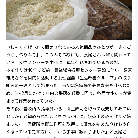
『しゃくなげ市』で販売されている人気商品のひとつが［さなご
うち手作りみそ］。このみそ作りにも、長尾さんは深く関わって
いる。女性メンバーを中心に、毎年仕込まれているものだ。
みそ作りは40年ほど前、農業総合振興センター建設に伴い、健康
維持などを目的に活動する女性組織『生活改善グループ』の取り
組みの一環として始まった。当初は各家庭で必要な分を仕込むた
め、1〜2月にかけて村内の集落を順番に回り、各戸女性たちが集
まって作業を行っていた。
その後、普及所の指導員から「衛生許可を取って販売してみては
どうか」と勧められたことをきっかけに、販売用のみそ作りが始
まった。「保健所の衛生許可を取得して販売を始めた今はもう亡
くなっている先輩方に、一から丁寧に教わりました」と長尾さ