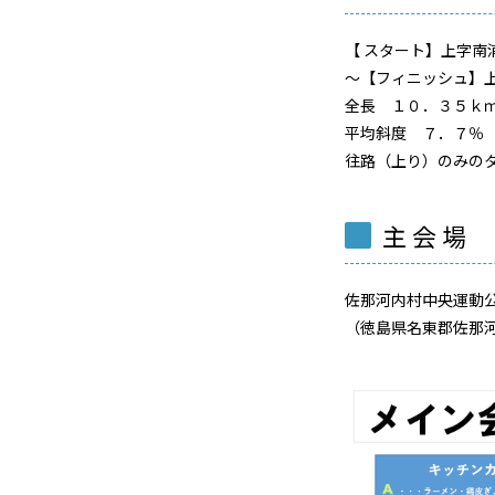
【 スタート】上字南
～【フィニッシュ】
全長 １０．３５ｋ
平均斜度 ７．７％
往路（上り）のみの
主 会 場
佐那河内村中央運動
（徳島県名東郡佐那河