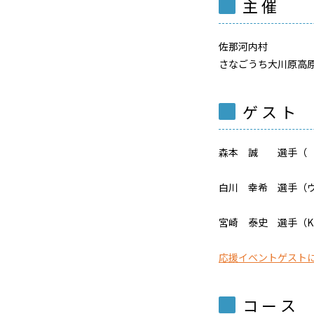
主 催
佐那河内村
さなごうち大川原高
ゲ ス ト
森本 誠 選手（（株
白川 幸希 選手（
宮崎 泰史 選手（KIN
応援イベントゲスト
コ ー ス