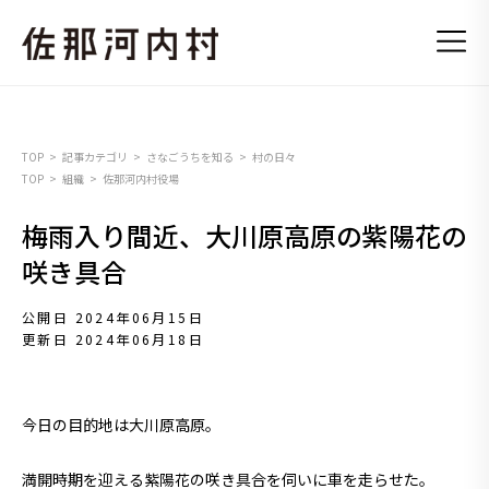
TOP
記事カテゴリ
さなごうちを知る
村の日々
TOP
組織
佐那河内村役場
梅雨入り間近、大川原高原の紫陽花の
咲き具合
公開日 2024年06月15日
更新日 2024年06月18日
今日の目的地は大川原高原。
満開時期を迎える紫陽花の咲き具合を伺いに車を走らせた。