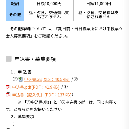
報酬
日額10,000円
日額11,000円
昼・夕食、交通費は支
昼・夕食、交通費は支
その他
給されません
給されません
その他詳細については、『期日前・当日投票所における投票立
会人募集要項』をご確認ください。
申込書・募集要項
１．申 込 書
（①
/ ②
申込書.xls[XLS：40.5KB]
/ ③
申込書.pdf[PDF：41.9KB]
）
申込書【記入例】[PDF：137KB]
※ 「①申込書.Xls」と「②申込書.pdf」は、同じ内容で
す。どちらかをお使いください。
２．募集要項
（