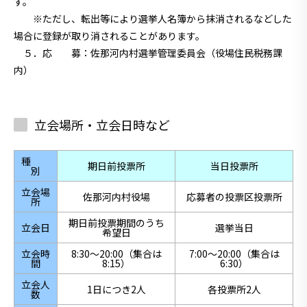
す。
※ただし、転出等により選挙人名簿から抹消されるなどした
場合に登録が取り消されることがあります。
５．応 募
：佐那河内村選挙管理委員会（役場住民税務課
内）
立会場所・立会日時など
種
期日前投票所
当日投票所
別
立会場
佐那河内村役場
応募者の投票区投票所
所
期日前投票期間のうち
立会日
選挙当日
希望日
立会時
8:30～20:00（集合は
7:00～20:00（集合は
間
8:15）
6:30）
立会人
1日につき2人
各投票所2人
数