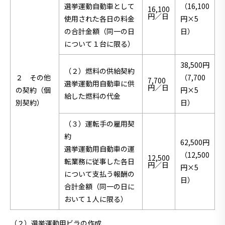
選挙運動自動車として
（16,100
16,100
円／日
使用された各日の料金
円×5
の合計金額（同一の日
日）
について１台に限る）
38,500円
（２）燃料の供給契約
２ その他
（7,700
7,700
選挙運動用自動車に供
円／日
の契約（個
円×5
給した燃料の代金
別契約）
日）
（３）運転手の雇用契
約
62,500円
選挙運動用自動車の運
（12,500
12,500
転業務に従事した各日
円／日
円×5
について支払う報酬の
日）
合計金額（同一の日に
おいて１人に限る）
（２）選挙運動用ビラの作成