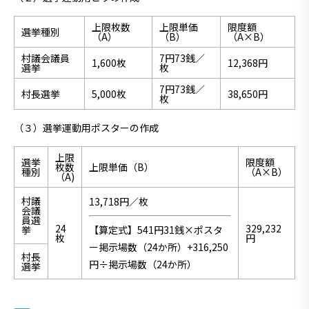
上限枚数
上限単価
限度額
選挙種別
（A）
（B）
（A×B）
村議会議員
7円73銭／
1,600枚
12,368円
選挙
枚
7円73銭／
村長選挙
5,000枚
38,650円
枚
（３）選挙運動用ポスターの作成
上限
選挙
限度額
枚数
上限単価（B）
種別
（A×B）
（A)
村議
13,718円／枚
会議
員選
24
329,232
挙
【算定式】541円31銭×ポスタ
枚
円
ー掲示場数（24か所）+316,250
村長
円÷掲示場数（24か所）
選挙