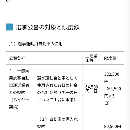
い。
選挙公営の対象と限度額
（１）選挙運動用自動車の使用
上限単
公費負担
限度額
価等
１ 一般乗
322,500
用旅客自動
選挙運動自動車として
円
車運送業者
使用された各日の料金
64,500
（64,500
円／日
との契約
の合計金額（同一の日
円×5
（ハイヤー
について１台に限る）
日）
契約）
（１）自動車の借入れ
契約
80,500円