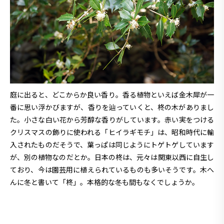
庭に出ると、どこからか良い香り。香る植物といえば金木犀が一
番に思い浮かびますが、香りを辿っていくと、柊の木がありまし
た。小さな白い花から芳醇な香りがしています。赤い実をつける
クリスマスの飾りに使われる「ヒイラギモチ」は、昭和時代に輸
入されたものだそうで、葉っぱは同じようにトゲトゲしています
が、別の植物なのだとか。日本の柊は、元々は関東以西に自生し
ており、今は園芸用に植えられているものも多いそうです。木へ
んに冬と書いて「柊」。本格的な冬も間もなくでしょうか。