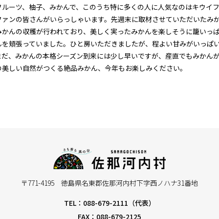
フルーツ、柚子、みかんで、このうち特に多くの人に人気なのはキウイ
ファンの皆さんがいらっしゃいます。先週末に取材させていただいたみ
みかんの収穫が行われており、美しく実ったみかんを楽しそうに籠いっ
んを頬張っていました。ひと房いただきましたが、程よい甘みがいっぱ
まだ、みかんの本格シーズン到来には少し早いですが、産直でもみかん
の美しい自然がつくる絶品みかん、今年もお楽しみください。
〒771-4195 徳島県名東郡佐那河内村下字西ノハナ31番地
TEL：088-679-2111（代表）
FAX：088-679-2125