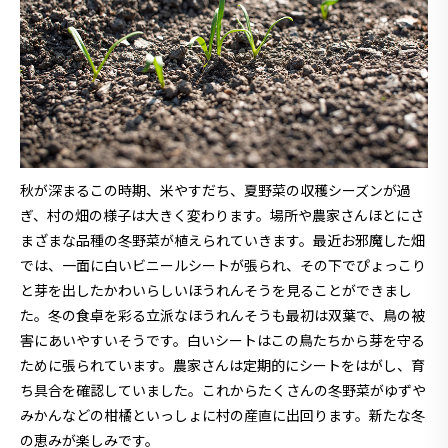
秋が深まるこの時期、米やすだち、夏野菜の収穫シーズンが過
ぎ、村の畑の様子は大きく変わります。場所や農家さんほとにさ
まざまな品種の冬野菜が植えられていきます。最近お邪魔した畑
では、一面に白いビニールシートが張られ、その下でぴょっこり
と芽を出したかわいらしいほうれんそうを見ることができまし
た。冬の食卓を彩る立派なほうれんそうも最初は双葉で、鳥の被
害にあいやすいそうです。白いシートはこの鳥たちから芽を守る
ために張られています。農家さんは定期的にシートをはがし、育
ち具合を確認していました。これからたくさんの冬野菜がゆずや
みかんなどの柑橘といっしょに村の産直に出回ります。新たな冬
の恵みが楽しみです。