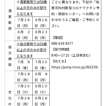
※
清家医院では50
歳
ごとに異なります。下記の「佐
以上の方のみ
の受付
那河内村新型コロナワクチン予
清
となります
約・相談センター」へお問い合
家
７月２６
８月１６
わせのうえご確認・ご予約くだ
医
日（月）
日（月）
さい。
院
８月 ２
８月２３
【電話】
日（月）
日（月）
088-624-8377
※協立医院では16
歳
協
【受付時間】
以上の方のみ
の受付
立
8:45～17:15（土日祝含む）
となります
病
【ＷＥＢ】
７月 ９
７月３０
院
https://jump.mrso.jp/363219/
日（金）
日（金）
７月１９
８月 ９
日（月）
日（月）
７月２０
８月１０
日（火）
日（火）
文
化
７月２６
８月１６
の
日（月）
日（月）