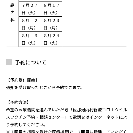
森
７月２７
８月１７
内
日（火）
日（火）
科
８月 ２
８月２３
日（月）
日（月）
８月 ３
８月２４
日（火）
日（火）
予約について
【
予約受付開始
】
通知を受け取ったときから予約できます。
【予約方法】
希望の医療機関を選んでいただき
「佐那河内村新型コロナウイル
スワクチン予約・相談センター」
で電話又はインタ―ネットによ
り予約してください。
※１回目の接種を受けた医療機関で、２回目も接種していただく