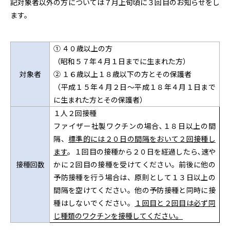
記対象者以外の方については７月上旬頃に３回目のお知らせをし
ます。
① ４０歳以上の方
（昭和５７年４月１日までに生まれた方）
対象者
② １６歳以上１８歳以下の方とその保護者
（平成１５年４月２日～平成１８年４月１日まで
に生まれた方とその保護者）
１人２回接種
ファイザー社製ワクチンの場合､１８日以上の間
隔、
標準的には２０日の間隔をおいて２回接種し
ます
。１回目の接種から２０日を経過したら､速や
接種回数
かに２回目の接種を受けてください。前後に他の
予防接種を行う場合は、原則として１３日以上の
間隔を空けてください。他の予防接種と同時に接
種はしないでください。
１回目と２回目は必ず同
じ種類のワクチンを接種してください。