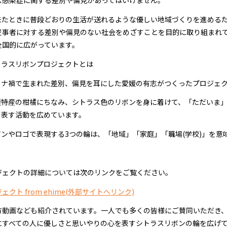
感染症に関する差別や偏見があってはいけません。
たときに普段どおりの生活が送れるような優しい地域づくりを進める
従事者に対する差別や偏見のない社会をめざすことを目的に取り組まれ
全国的に広がっています。
トラスリボンプロジェクトとは
ロナ禍で生まれた差別、偏見を耳にした愛媛の有志がつくったプロジェ
媛特産の柑橘にちなみ、シトラス色のリボンを身に着けて、「ただいま
を表す活動を広めています。
ボンやロゴで表現する3つの輪は、「地域」「家庭」「職場(学校)」を意
ジェクトの詳細については次のリンクをご覧ください。
クト from ehime(外部サイトへリンク)
方動画なども紹介されています。一人でも多くの皆様にご賛同いただき
にすべての人に優しさと思いやりの心を表すシトラスリボンの輪を広げ