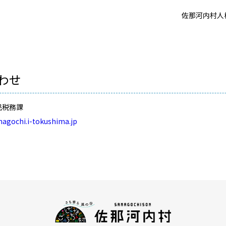
佐那河内村人
わせ
民税務課
nagochi.i-tokushima.jp