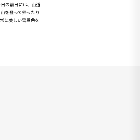
の日の前日には、山道
で山を登って帰ったり
非常に美しい雪景色を