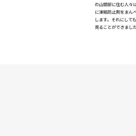
の山間部に住む人々
に凍結防止剤をまん
します。それにして
見ることができまし