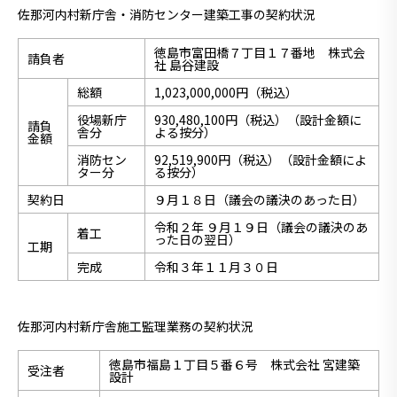
佐那河内村新庁舎・消防センター建築工事の契約状況
徳島市富田橋７丁目１７番地 株式会
請負者
社 島谷建設
総額
1,023,000,000円（税込）
役場新庁
930,480,100円（税込）（設計金額に
請負
舎分
よる按分）
金額
消防セン
92,519,900円（税込）（設計金額によ
ター分
る按分）
契約日
９月１８日（議会の議決のあった日）
令和２年 ９月１９日（議会の議決のあ
着工
った日の翌日）
工期
完成
令和３年１１月３０日
佐那河内村新庁舎施工監理業務の契約状況
徳島市福島１丁目５番６号 株式会社 宮建築
受注者
設計