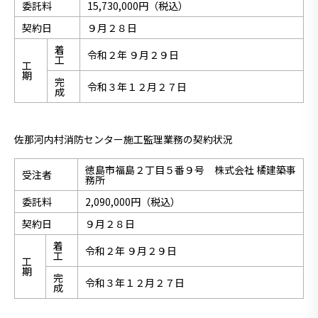
委託料
15,730,000円（税込）
契約日
９月２８日
着
令和２年 ９月２９日
工
工
期
完
令和３年１２月２７日
成
佐那河内村消防センター施工監理業務の契約状況
徳島市福島２丁目５番９号 株式会社 橘建築事
受注者
務所
委託料
2,090,000円（税込）
契約日
９月２８日
着
令和２年 ９月２９日
工
工
期
完
令和３年１２月２７日
成