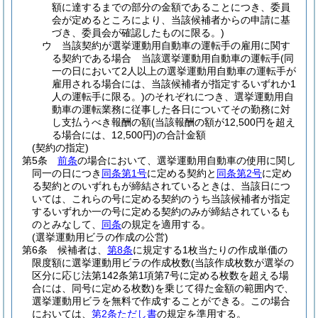
額に達するまでの部分の金額であることにつき、委員
会が定めるところにより、当該候補者からの申請に基
づき、委員会が確認したものに限る。)
ウ
当該契約が選挙運動用自動車の運転手の雇用に関す
る契約である場合 当該選挙運動用自動車の運転手
(同
一の日において2人以上の選挙運動用自動車の運転手が
雇用される場合には、当該候補者が指定するいずれか1
人の運転手に限る。)
のそれぞれにつき、選挙運動用自
動車の運転業務に従事した各日についてその勤務に対
し支払うべき報酬の額
(当該報酬の額が12,500円を超え
る場合には、12,500円)
の合計金額
(契約の指定)
第5条
前条
の場合において、選挙運動用自動車の使用に関し
同一の日につき
同条第1号
に定める契約と
同条第2号
に定め
る契約とのいずれもが締結されているときは、当該日につ
いては、これらの号に定める契約のうち当該候補者が指定
するいずれか一の号に定める契約のみが締結されているも
のとみなして、
同条
の規定を適用する。
(選挙運動用ビラの作成の公営)
第6条
候補者は、
第8条
に規定する1枚当たりの作成単価の
限度額に選挙運動用ビラの作成枚数
(当該作成枚数が選挙の
区分に応じ法第142条第1項第7号に定める枚数を超える場
合には、同号に定める枚数)
を乗じて得た金額の範囲内で、
選挙運動用ビラを無料で作成することができる。
この場合
においては、
第2条ただし書
の規定を準用する。