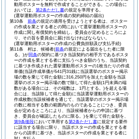
動用ポスターを無料で作成することができる。
この場合に
おいては、
第2条ただし書
の規定を準用する。
(選挙運動用ポスターの作成の契約締結の届出)
第10条
前条
の規定の適用を受けようとする者は、ポスター
の作成を業とする者との間において選挙運動用ポスターの
作成に関し有償契約を締結し、委員会が定めるところによ
り、その旨を委員会に届け出なければならない。
(選挙運動用ポスターの作成の公費負担額及び支払手続)
第11条
村は、候補者
(
前条
の規定による届出をした者に限
る。)
が
同条
の契約に基づき当該契約の相手方であるポスタ
ーの作成を業とする者に支払うべき金額のうち、当該契約
に基づき作成された選挙運動用ポスターの1枚当たりの作成
単価
(当該作成単価が541円31銭に当該選挙のポスター掲示
場の数を乗じて得た金額に316,250円を加えた金額を当該
選挙のポスター掲示場の数で除して得た金額
(1円未満の端
数がある場合には、その端数は、1円とする。)
を超える場
合には、当該除して得た金額)
に当該選挙運動用ポスターの
作成枚数
(当該候補者を通じて、当該選挙のポスター掲示場
の数に相当する数の範囲内のものであることにつき、委員
会が定めるところにより、当該候補者からの申請に基づ
き、委員会が確認したものに限る。)
を乗じて得た金額を、
第9条後段
において準用する
第2条ただし書
に規定する要件
に該当する場合に限り、当該ポスターの作成を業とする者
からの請求に基づき、当該ポスターの作成を業とする者に
対し支払う。