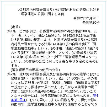
○佐那河内村議会議員及び佐那河内村長の選挙における
選挙運動の公営に関する条例
令和2年12月28日
条例第20号
(趣旨)
第1条
この条例は、公職選挙法
(昭和25年法律第100号。以
下「法」という。)
第141条第8項、第142条第11項及び第
143条第15項の規定により、佐那河内議会議員及び佐那河
内村長の選挙における法第141条第1項の自動車
(以下「選
挙運動用自動車」という。)
の使用、法第142条第1項第7号
のビラ
(以下「選挙運動用ビラ」という。)
の作成及び法第
143条第1項第5号のポスター
(以下「選挙運動用ポスター」
という。)
の作成の公営に関して必要な事項を定めるものと
する。
(選挙運動用自動車の使用の公営)
第2条
佐那河内村議会議員及び佐那河内村長の選挙における
候補者
(以下「候補者」という。)
は、64,500円に、その者
につき法第86条の4第1項、第2項、第5項、第6項又は第8項
の規定による候補者の届出のあった日から当該選挙の期日
の前日
(法第100条第4項の規定により投票を行わないこと
となった場合には、同条第5項の規定による告示の日。
第4
条第2号イ
において同じ。)
までの日数を乗じて得た金額の
範囲内で、選挙運動用自動車を無料で使用することができ