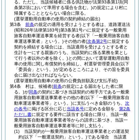
る。
ただし、当該候補者に係る供託物が法第93条第1項
(同
条第2項において準用する場合を含む。)
の規定により村に
帰属することとならない場合に限る。
(選挙運動用自動車の使用の契約締結の届出)
第3条
前条
の規定の適用を受けようとする者は、道路運送法
(昭和26年法律第183号)
第3条第1号ハに規定する一般乗用
旅客自動車運送事業を経営する者
(以下「一般乗用旅客自動
車運送事業者」という。)
その他の者
(
次条第2号
に規定する
契約を締結する場合には、当該適用を受けようとする者と
生計を一にする親族のうち、当該契約に係る業務を業とし
て行う者以外の者を除く。)
との間において選挙運動用自動
車の使用に関し有償契約を締結し、村選挙管理委員会
(以下
「委員会」という。)
が定めるところにより、その旨を委員
会に届け出なければならない。
(選挙運動用自動車の使用の公費負担額及び支払手続)
第4条
村は、候補者
(
前条
の規定による届出をした者に限
る。)
が
同条
の契約に基づき当該契約の相手方である一般乗
用旅客自動車運送事業者その他の者
(以下「一般乗用旅客自
動車運送事業者等」という。)
に支払うべき金額のうち、
次
の各号
に掲げる区分に応じ
当該各号
に定める金額を、
第2条
ただし書
に規定する要件に該当する場合に限り、当該一般
乗用旅客自動車運送事業者等からの請求に基づき、当該一
般乗用旅客自動車運送事業者等に対し支払う。
(1)
当該契約が一般乗用旅客自動車運送事業者との運送契
約
(以下「一般運送契約」という。)
である場合 当該選