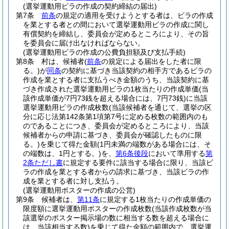
(選挙運動用ビラの作成の契約締結の届出)
第7条
前条
の規定の適用を受けようとする者は、ビラの作成
を業とする者との間において選挙運動用ビラの作成に関し
有償契約を締結し、委員会が定めるところにより、その旨
を委員会に届け出なければならない。
(選挙運動用ビラの作成の公費負担額及び支払手続)
第8条
村は、候補者
(
前条
の規定による届出をした者に限
る。)
が
同条
の契約に基づき当該契約の相手方であるビラの
作成を業とする者に支払うべき金額のうち、当該契約に基
づき作成された選挙運動用ビラの1枚当たりの作成単価
(当
該作成単価が7円73銭を超える場合には、7円73銭)
に当該
選挙運動用ビラの作成枚数
(当該候補者を通じて、選挙の区
分に応じ法第142条第1項第7号に定める枚数の範囲内のも
のであることにつき、委員会が定めるところにより、当該
候補者からの申請に基づき、委員会が確認したものに限
る。)
を乗じて得た金額
(1円未満の端数がある場合には、そ
の端数は、1円とする。)
を、
第6条後段
において準用する
第
2条ただし書
に規定する要件に該当する場合に限り、当該ビ
ラの作成を業とする者からの請求に基づき、当該ビラの作
成を業とする者に対し支払う。
(選挙運動用ポスターの作成の公営)
第9条
候補者は、
第11条
に規定する1枚当たりの作成単価の
限度額に選挙運動用ポスターの作成枚数
(当該作成枚数が当
該選挙のポスター掲示場の数に相当する数を超える場合に
は、当該相当する数)
を乗じて得た金額の範囲内で、選挙運