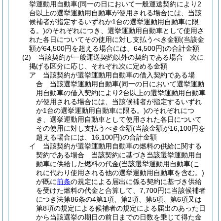
挙運動用自動車
(同一の日において一般運送契約により2
台以上の選挙運動用自動車が使用される場合には、当該
候補者が指定するいずれか1台の選挙運動用自動車に限
る。)
のそれぞれにつき、選挙運動用自動車として使用さ
れた各日についてその使用に対し支払うべき金額
(当該金
額が64,500円を超える場合には、64,500円)
の合計金額
(2)
当該契約が一般運送契約以外の契約である場合 次に
掲げる区分に応じ、それぞれ次に定める金額
ア
当該契約が選挙運動用自動車の借入契約である場
合 当該選挙運動用自動車
(同一の日において選挙運動
用自動車の借入契約により2台以上の選挙運動用自動車
が使用される場合には、当該候補者が指定するいずれ
か1台の選挙運動用自動車に限る。)
のそれぞれにつ
き、選挙運動用自動車として使用された各日について
その使用に対し支払うべき金額
(当該金額が16,100円を
超える場合には、16,100円)
の合計金額
イ
当該契約が選挙運動用自動車の燃料の供給に関する
契約である場合 当該契約に基づき当該選挙運動用自
動車に供給した燃料の代金
(当該選挙運動用自動車
(こ
れに代わり使用される他の選挙運動用自動車を含む。)
が既に
前条
の規定による届出に係る契約に基づき供給
を受けた燃料の代金と合算して、7,700円に当該候補者
につき法第86条の4第1項、第2項、第5項、第6項又は
第8項の規定による候補者の規定による届出のあった日
から当該選挙の期日の前日までの日数を乗じて得た金