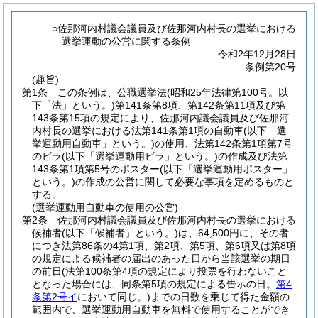
○佐那河内村議会議員及び佐那河内村長の選挙における
選挙運動の公営に関する条例
令和2年12月28日
条例第20号
(趣旨)
第1条
この条例は、公職選挙法
(昭和25年法律第100号。以
下「法」という。)
第141条第8項、第142条第11項及び第
143条第15項の規定により、佐那河内議会議員及び佐那河
内村長の選挙における法第141条第1項の自動車
(以下「選
挙運動用自動車」という。)
の使用、法第142条第1項第7号
のビラ
(以下「選挙運動用ビラ」という。)
の作成及び法第
143条第1項第5号のポスター
(以下「選挙運動用ポスター」
という。)
の作成の公営に関して必要な事項を定めるものと
する。
(選挙運動用自動車の使用の公営)
第2条
佐那河内村議会議員及び佐那河内村長の選挙における
候補者
(以下「候補者」という。)
は、64,500円に、その者
につき法第86条の4第1項、第2項、第5項、第6項又は第8項
の規定による候補者の届出のあった日から当該選挙の期日
の前日
(法第100条第4項の規定により投票を行わないこと
となった場合には、同条第5項の規定による告示の日。
第4
条第2号イ
において同じ。)
までの日数を乗じて得た金額の
範囲内で、選挙運動用自動車を無料で使用することができ