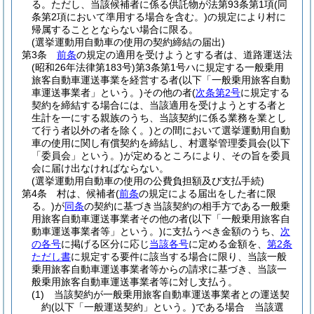
る。
ただし、当該候補者に係る供託物が法第93条第1項
(同
条第2項において準用する場合を含む。)
の規定により村に
帰属することとならない場合に限る。
(選挙運動用自動車の使用の契約締結の届出)
第3条
前条
の規定の適用を受けようとする者は、道路運送法
(昭和26年法律第183号)
第3条第1号ハに規定する一般乗用
旅客自動車運送事業を経営する者
(以下「一般乗用旅客自動
車運送事業者」という。)
その他の者
(
次条第2号
に規定する
契約を締結する場合には、当該適用を受けようとする者と
生計を一にする親族のうち、当該契約に係る業務を業とし
て行う者以外の者を除く。)
との間において選挙運動用自動
車の使用に関し有償契約を締結し、村選挙管理委員会
(以下
「委員会」という。)
が定めるところにより、その旨を委員
会に届け出なければならない。
(選挙運動用自動車の使用の公費負担額及び支払手続)
第4条
村は、候補者
(
前条
の規定による届出をした者に限
る。)
が
同条
の契約に基づき当該契約の相手方である一般乗
用旅客自動車運送事業者その他の者
(以下「一般乗用旅客自
動車運送事業者等」という。)
に支払うべき金額のうち、
次
の各号
に掲げる区分に応じ
当該各号
に定める金額を、
第2条
ただし書
に規定する要件に該当する場合に限り、当該一般
乗用旅客自動車運送事業者等からの請求に基づき、当該一
般乗用旅客自動車運送事業者等に対し支払う。
(1)
当該契約が一般乗用旅客自動車運送事業者との運送契
約
(以下「一般運送契約」という。)
である場合 当該選