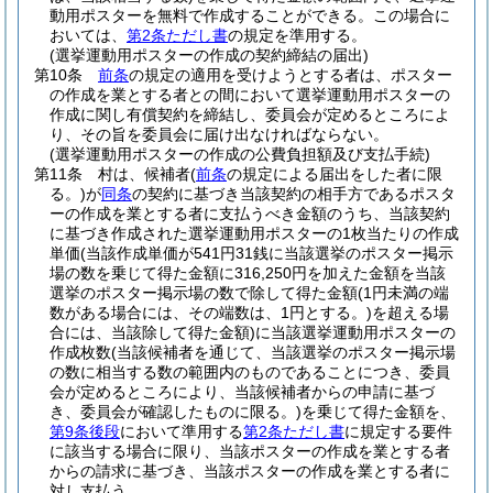
動用ポスターを無料で作成することができる。
この場合に
おいては、
第2条ただし書
の規定を準用する。
(選挙運動用ポスターの作成の契約締結の届出)
第10条
前条
の規定の適用を受けようとする者は、ポスター
の作成を業とする者との間において選挙運動用ポスターの
作成に関し有償契約を締結し、委員会が定めるところによ
り、その旨を委員会に届け出なければならない。
(選挙運動用ポスターの作成の公費負担額及び支払手続)
第11条
村は、候補者
(
前条
の規定による届出をした者に限
る。)
が
同条
の契約に基づき当該契約の相手方であるポスタ
ーの作成を業とする者に支払うべき金額のうち、当該契約
に基づき作成された選挙運動用ポスターの1枚当たりの作成
単価
(当該作成単価が541円31銭に当該選挙のポスター掲示
場の数を乗じて得た金額に316,250円を加えた金額を当該
選挙のポスター掲示場の数で除して得た金額
(1円未満の端
数がある場合には、その端数は、1円とする。)
を超える場
合には、当該除して得た金額)
に当該選挙運動用ポスターの
作成枚数
(当該候補者を通じて、当該選挙のポスター掲示場
の数に相当する数の範囲内のものであることにつき、委員
会が定めるところにより、当該候補者からの申請に基づ
き、委員会が確認したものに限る。)
を乗じて得た金額を、
第9条後段
において準用する
第2条ただし書
に規定する要件
に該当する場合に限り、当該ポスターの作成を業とする者
からの請求に基づき、当該ポスターの作成を業とする者に
対し支払う。