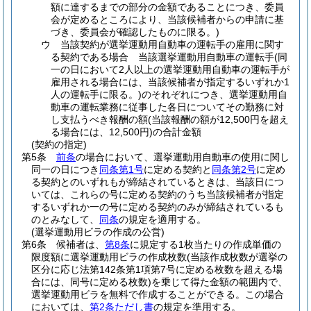
額に達するまでの部分の金額であることにつき、委員
会が定めるところにより、当該候補者からの申請に基
づき、委員会が確認したものに限る。)
ウ
当該契約が選挙運動用自動車の運転手の雇用に関す
る契約である場合 当該選挙運動用自動車の運転手
(同
一の日において2人以上の選挙運動用自動車の運転手が
雇用される場合には、当該候補者が指定するいずれか1
人の運転手に限る。)
のそれぞれにつき、選挙運動用自
動車の運転業務に従事した各日についてその勤務に対
し支払うべき報酬の額
(当該報酬の額が12,500円を超え
る場合には、12,500円)
の合計金額
(契約の指定)
第5条
前条
の場合において、選挙運動用自動車の使用に関し
同一の日につき
同条第1号
に定める契約と
同条第2号
に定め
る契約とのいずれもが締結されているときは、当該日につ
いては、これらの号に定める契約のうち当該候補者が指定
するいずれか一の号に定める契約のみが締結されているも
のとみなして、
同条
の規定を適用する。
(選挙運動用ビラの作成の公営)
第6条
候補者は、
第8条
に規定する1枚当たりの作成単価の
限度額に選挙運動用ビラの作成枚数
(当該作成枚数が選挙の
区分に応じ法第142条第1項第7号に定める枚数を超える場
合には、同号に定める枚数)
を乗じて得た金額の範囲内で、
選挙運動用ビラを無料で作成することができる。
この場合
においては、
第2条ただし書
の規定を準用する。