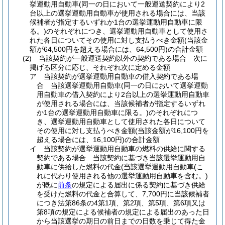
挙運動用自動車
(同一の日において一般運送契約により2
台以上の選挙運動用自動車が使用される場合には、当該
候補者が指定するいずれか1台の選挙運動用自動車に限
る。)
のそれぞれにつき、選挙運動用自動車として使用さ
れた各日についてその使用に対し支払うべき金額
(当該金
額が64,500円を超える場合には、64,500円)
の合計金額
(2)
当該契約が一般運送契約以外の契約である場合 次に
掲げる区分に応じ、それぞれ次に定める金額
ア
当該契約が選挙運動用自動車の借入契約である場
合 当該選挙運動用自動車
(同一の日において選挙運動
用自動車の借入契約により2台以上の選挙運動用自動車
が使用される場合には、当該候補者が指定するいずれ
か1台の選挙運動用自動車に限る。)
のそれぞれにつ
き、選挙運動用自動車として使用された各日について
その使用に対し支払うべき金額
(当該金額が16,100円を
超える場合には、16,100円)
の合計金額
イ
当該契約が選挙運動用自動車の燃料の供給に関する
契約である場合 当該契約に基づき当該選挙運動用自
動車に供給した燃料の代金
(当該選挙運動用自動車
(こ
れに代わり使用される他の選挙運動用自動車を含む。)
が既に
前条
の規定による届出に係る契約に基づき供給
を受けた燃料の代金と合算して、7,700円に当該候補者
につき法第86条の4第1項、第2項、第5項、第6項又は
第8項の規定による候補者の規定による届出のあった日
から当該選挙の期日の前日までの日数を乗じて得た金