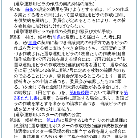
(選挙運動用ビラの作成の契約締結の届出)
第7条
前条
の規定の適用を受けようとする者は、ビラの作成
を業とする者との間において選挙運動用ビラの作成に関し
有償契約を締結し、委員会が定めるところにより、その旨
を委員会に届け出なければならない。
(選挙運動用ビラの作成の公費負担額及び支払手続)
第8条
村は、候補者
(
前条
の規定による届出をした者に限
る。)
が
同条
の契約に基づき当該契約の相手方であるビラの
作成を業とする者に支払うべき金額のうち、当該契約に基
づき作成された選挙運動用ビラの1枚当たりの作成単価
(当
該作成単価が7円73銭を超える場合には、7円73銭)
に当該
選挙運動用ビラの作成枚数
(当該候補者を通じて、選挙の区
分に応じ法第142条第1項第7号に定める枚数の範囲内のも
のであることにつき、委員会が定めるところにより、当該
候補者からの申請に基づき、委員会が確認したものに限
る。)
を乗じて得た金額
(1円未満の端数がある場合には、そ
の端数は、1円とする。)
を、
第6条後段
において準用する
第
2条ただし書
に規定する要件に該当する場合に限り、当該ビ
ラの作成を業とする者からの請求に基づき、当該ビラの作
成を業とする者に対し支払う。
(選挙運動用ポスターの作成の公営)
第9条
候補者は、
第11条
に規定する1枚当たりの作成単価の
限度額に選挙運動用ポスターの作成枚数
(当該作成枚数が当
該選挙のポスター掲示場の数に相当する数を超える場合に
は、当該相当する数)
を乗じて得た金額の範囲内で、選挙運